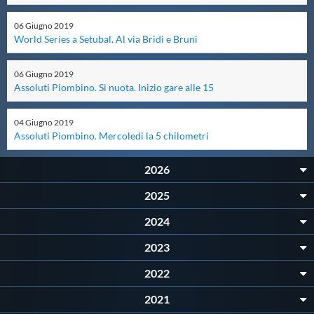
Master
06
Giugno
2019
World Series a Setubal. Al via Bridi e Bruni
Formazione
06
Giugno
2019
Assoluti Piombino. Si nuota. Inizio gare alle 15
GUG
04
Giugno
2019
Assoluti Piombino. Mercoledi la 5 chilometri
Scuole Nuoto
2026
2025
Propaganda
2024
Centri Federali
2023
2022
Area Legislativa
2021