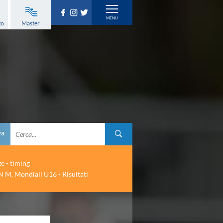
to
Master
va
ze - timing
 M. Mondiali U16 - Risultati