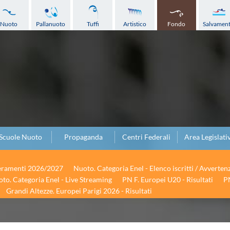
Nuoto
Pallanuoto
Tuffi
Artistico
Fondo
Salvamen
Scuole Nuoto
Propaganda
Centri Federali
Area Legislati
seramenti 2026/2027
Nuoto. Categoria Enel - Elenco iscritti / Avverten
to. Categoria Enel - Live Streaming
PN F. Europei U20 - Risultati
PN
Grandi Altezze. Europei Parigi 2026 - Risultati