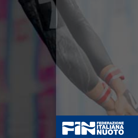
Azzurri
News
Flash News
Fondo
Eventi
Grand Prix
Norme e documenti
Risultati e Classifiche
Primati
Azzurri
News
Flash News
Salvamento
Eventi
Norme e documenti
Risultati e Classifiche
Albi d'oro - Primati
News
Flash News
Master