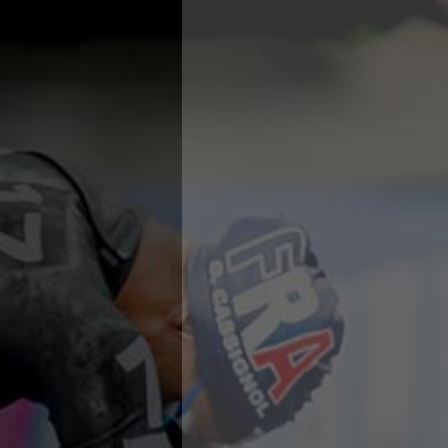
Campionato A2 Maschile
Campionato A2 Femminile
Campionato B Maschile
Storico Campionati 2003-2017
Finali Giovanili
Trofei delle Regioni
CoMeN Cup
News
Flash News
Waterpolo Channel
Tuffi
Eventi
Norme e documenti
Risultati e Classifiche
Azzurri
News
Flash News
Artistico
Eventi
Norme e documenti
Risultati e Classifiche