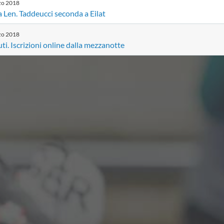
zo
2018
 Len. Taddeucci seconda a Eilat
zo
2018
ti. Iscrizioni online dalla mezzanotte