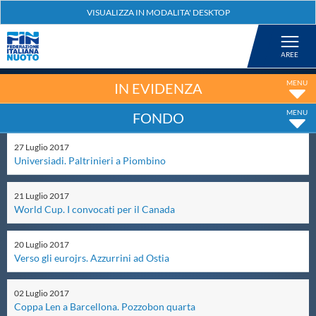
Federazione
Nuoto
IN EVIDENZA
FONDO
Pallanuoto
27
Luglio
2017
Universiadi. Paltrinieri a Piombino
Tuffi
21
Luglio
2017
Artistico
World Cup. I convocati per il Canada
20
Luglio
2017
Fondo
Verso gli eurojrs. Azzurrini ad Ostia
02
Luglio
2017
Salvamento
Coppa Len a Barcellona. Pozzobon quarta