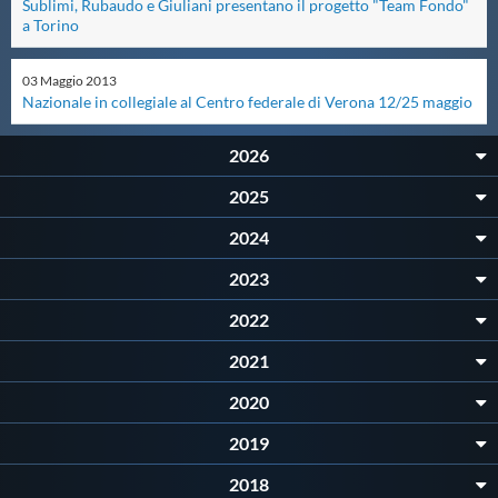
Sublimi, Rubaudo e Giuliani presentano il progetto "Team Fondo"
a Torino
Master
03
Maggio
2013
Nazionale in collegiale al Centro federale di Verona 12/25 maggio
Formazione
2026
GUG
2025
2024
Scuole Nuoto
2023
Propaganda
2022
2021
Centri Federali
2020
2019
Area Legislativa
2018