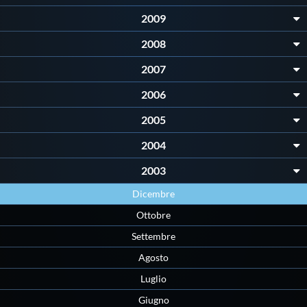
Protezione Civile
2009
2008
Qualità
2007
2006
Sostenibilità
2005
Privacy
2004
2003
Cookie Policy
Dicembre
Ottobre
Archivio News
Settembre
Agosto
Flash News
Luglio
Giugno