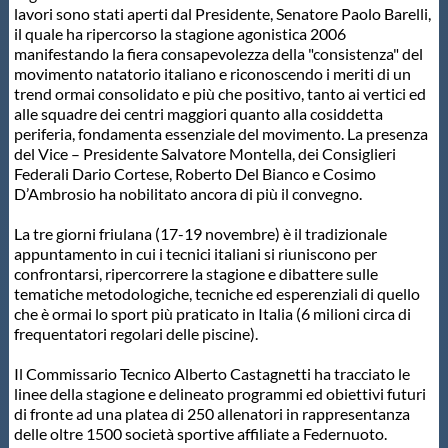
lavori sono stati aperti dal Presidente, Senatore Paolo Barelli,
il quale ha ripercorso la stagione agonistica 2006
Master
manifestando la fiera consapevolezza della "consistenza" del
movimento natatorio italiano e riconoscendo i meriti di un
trend ormai consolidato e più che positivo, tanto ai vertici ed
Formazione
alle squadre dei centri maggiori quanto alla cosiddetta
periferia, fondamenta essenziale del movimento. La presenza
del Vice – Presidente Salvatore Montella, dei Consiglieri
GUG
Federali Dario Cortese, Roberto Del Bianco e Cosimo
D’Ambrosio ha nobilitato ancora di più il convegno.
Scuole Nuoto
La tre giorni friulana (17-19 novembre) è il tradizionale
appuntamento in cui i tecnici italiani si riuniscono per
confrontarsi, ripercorrere la stagione e dibattere sulle
Propaganda
tematiche metodologiche, tecniche ed esperenziali di quello
che è ormai lo sport più praticato in Italia (6 milioni circa di
frequentatori regolari delle piscine).
Centri Federali
Il Commissario Tecnico Alberto Castagnetti ha tracciato le
linee della stagione e delineato programmi ed obiettivi futuri
Area Legislativa
di fronte ad una platea di 250 allenatori in rappresentanza
delle oltre 1500 società sportive affiliate a Federnuoto.