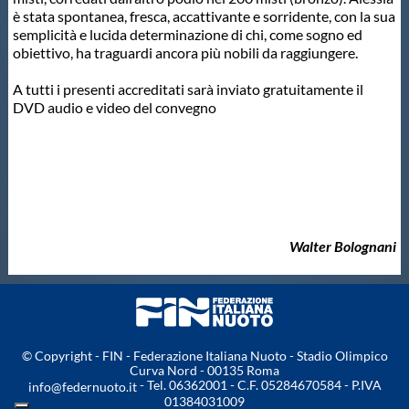
Galleria fotografica
è stata spontanea, fresca, accattivante e sorridente, con la sua
semplicità e lucida determinazione di chi, come sogno ed
obiettivo, ha traguardi ancora più nobili da raggiungere.
Videogallery
A tutti i presenti accreditati sarà inviato gratuitamente il
DVD audio e video del convegno
Intranet
Webmail
Contatti
Walter Bolognani
Mappa del sito
© Copyright - FIN - Federazione Italiana Nuoto - Stadio Olimpico
Curva Nord - 00135 Roma
- Tel. 06362001 - C.F. 05284670584 - P.IVA
info@federnuoto.it
01384031009