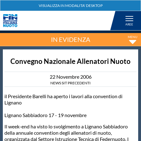
Federazione
Nuoto
IN EVIDENZA
Pallanuoto
Convegno Nazionale Allenatori Nuoto
Tuffi
22
Novembre
2006
NEWS SIT PRECEDENTI
Artistico
il Presidente Barelli ha aperto i lavori alla convention di
Lignano
Fondo
Lignano Sabbiadoro 17 - 19 novembre
Il week-end ha visto lo svolgimento a Lignano Sabbiadoro
Salvamento
della annuale convention degli allenatori di nuoto,
organizzata dal Settore Istruzione Tecnica di Federnuoto. I