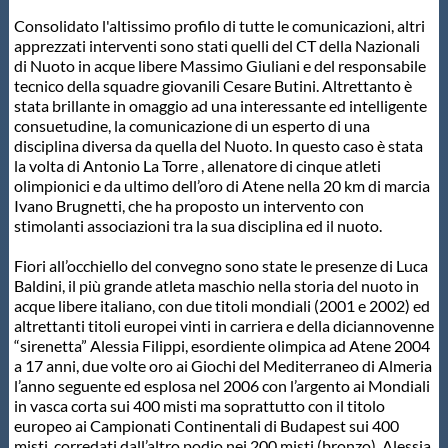
Protezione Civile
Consolidato l'altissimo profilo di tutte le comunicazioni, altri
apprezzati interventi sono stati quelli del CT della Nazionali
di Nuoto in acque libere Massimo Giuliani e del responsabile
Qualità
tecnico della squadre giovanili Cesare Butini. Altrettanto è
stata brillante in omaggio ad una interessante ed intelligente
consuetudine, la comunicazione di un esperto di una
Sostenibilità
disciplina diversa da quella del Nuoto. In questo caso è stata
la volta di Antonio La Torre , allenatore di cinque atleti
olimpionici e da ultimo dell’oro di Atene nella 20 km di marcia
Privacy
Ivano Brugnetti, che ha proposto un intervento con
stimolanti associazioni tra la sua disciplina ed il nuoto.
Cookie Policy
Fiori all’occhiello del convegno sono state le presenze di Luca
Baldini, il più grande atleta maschio nella storia del nuoto in
acque libere italiano, con due titoli mondiali (2001 e 2002) ed
Archivio News
altrettanti titoli europei vinti in carriera e della diciannovenne
“sirenetta” Alessia Filippi, esordiente olimpica ad Atene 2004
a 17 anni, due volte oro ai Giochi del Mediterraneo di Almeria
Flash News
l’anno seguente ed esplosa nel 2006 con l’argento ai Mondiali
in vasca corta sui 400 misti ma soprattutto con il titolo
europeo ai Campionati Continentali di Budapest sui 400
misti, corredati dall’altro podio nei 200 misti (bronzo). Alessia