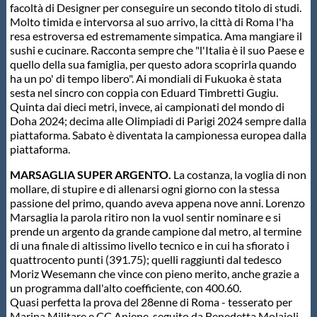
facoltà di Designer per conseguire un secondo titolo di studi.
Molto timida e intervorsa al suo arrivo, la città di Roma l'ha
resa estroversa ed estremamente simpatica. Ama mangiare il
sushi e cucinare. Racconta sempre che "l'Italia è il suo Paese e
quello della sua famiglia, per questo adora scoprirla quando
ha un po' di tempo libero". Ai mondiali di Fukuoka è stata
sesta nel sincro con coppia con Eduard Timbretti Gugiu.
Quinta dai dieci metri, invece, ai campionati del mondo di
Doha 2024; decima alle Olimpiadi di Parigi 2024 sempre dalla
piattaforma. Sabato è diventata la campionessa europea dalla
piattaforma.
MARSAGLIA SUPER ARGENTO.
La costanza, la voglia di non
mollare, di stupire e di allenarsi ogni giorno con la stessa
passione del primo, quando aveva appena nove anni. Lorenzo
Marsaglia la parola ritiro non la vuol sentir nominare e si
prende un argento da grande campione dal metro, al termine
di una finale di altissimo livello tecnico e in cui ha sfiorato i
quattrocento punti (391.75); quelli raggiunti dal tedesco
Moriz Wesemann che vince con pieno merito, anche grazie a
un programma dall'alto coefficiente, con 400.60.
Quasi perfetta la prova del 28enne di Roma - tesserato per
Marina Militare e CC Aniene, seguito da Benedetta Molaioli,