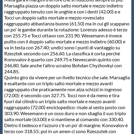
Marsaglia piazza un doppio salto mortale e mezzo indietro
raggruppato tenuto con le unghie e con i denti (42.00) e e
Tocci un doppio salto mortale e mezzo rovesciato
raggruppato abbastanza buono (61.50) ma in cui gli scappano
un po' le gambe durante la rotazione: Lorenzo adesso è terzo
con 255.75 e Tocci ottavo con 231.90. Wesemann è invece
pulito con il doppio salto mortale e mezzo indietro (60.00) e
va in testa con 267.40; undici sono i punti di vantaggio su
Rzesztek secondo con 256.60. La classifica è corta perchè
Konovalov è quarto con 249.75 e Nevescanin quinto con
246.80. Sale anche l'altro ucraino Bohdan Chyzhovkyi con
244.85.
Quinto giro da vivere per un livello tecnico che sale. Marsaglia
è esaltante con un triplo salto mortale e mezzo avanti
raggruppato che praticamente non alza schizzi in ingresso
(72.00): è secondo con 327.75. Tocci non è da meno e tira
fuori dal cilindro un triplo salto mortale e mezzo avanti
raggruppato (72.00) enciclopedico: risale al sesto posto con
303.90. Wesemann è un osso duro e non sbaglia il suo triplo
salto mortale (63.00) e si mantiene al comando con 330.40.
Dietro il tedesco e l'azzuro c'è un po' di margine. Konovalov è
terzo con 318.55; poi in un amen ci sono Rzeszutek con