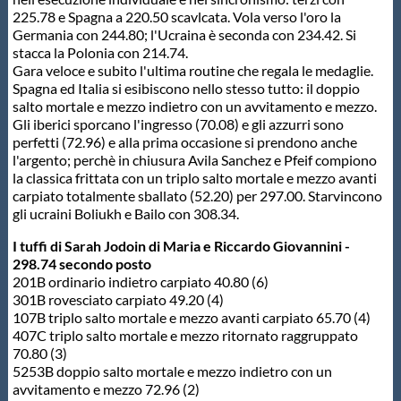
Galleria fotografica
225.78 e Spagna a 220.50 scavlcata. Vola verso l'oro la
Germania con 244.80; l'Ucraina è seconda con 234.42. Si
Videogallery
stacca la Polonia con 214.74.
Gara veloce e subito l'ultima routine che regala le medaglie.
Spagna ed Italia si esibiscono nello stesso tutto: il doppio
salto mortale e mezzo indietro con un avvitamento e mezzo.
Intranet
Gli iberici sporcano l'ingresso (70.08) e gli azzurri sono
perfetti (72.96) e alla prima occasione si prendono anche
l'argento; perchè in chiusura Avila Sanchez e Pfeif compiono
Webmail
la classica frittata con un triplo salto mortale e mezzo avanti
carpiato totalmente sballato (52.20) per 297.00. Starvincono
gli ucraini Boliukh e Bailo con 308.34.
Contatti
I tuffi di Sarah Jodoin di Maria e Riccardo Giovannini -
298.74 secondo posto
Mappa del sito
201B ordinario indietro carpiato 40.80 (6)
301B rovesciato carpiato 49.20 (4)
107B triplo salto mortale e mezzo avanti carpiato 65.70 (4)
407C triplo salto mortale e mezzo ritornato raggruppato
70.80 (3)
5253B doppio salto mortale e mezzo indietro con un
avvitamento e mezzo 72.96 (2)