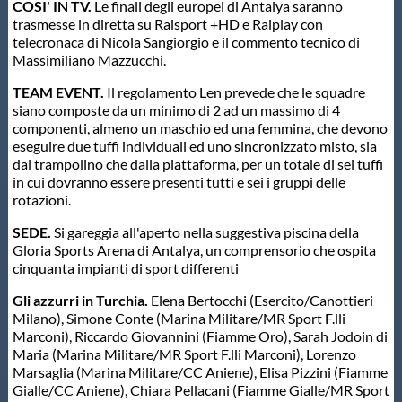
COSI' IN TV.
Le finali degli europei di Antalya saranno
trasmesse in diretta su Raisport +HD e Raiplay con
telecronaca di Nicola Sangiorgio e il commento tecnico di
Massimiliano Mazzucchi.
TEAM EVENT.
Il regolamento Len prevede che le squadre
siano composte da un minimo di 2 ad un massimo di 4
componenti, almeno un maschio ed una femmina, che devono
eseguire due tuffi individuali ed uno sincronizzato misto, sia
dal trampolino che dalla piattaforma, per un totale di sei tuffi
in cui dovranno essere presenti tutti e sei i gruppi delle
rotazioni.
SEDE.
Si gareggia all'aperto nella suggestiva piscina della
Gloria Sports Arena di Antalya, un comprensorio che ospita
cinquanta impianti di sport differenti
Gli azzurri in Turchia.
Elena Bertocchi (Esercito/Canottieri
Milano), Simone Conte (Marina Militare/MR Sport F.lli
Marconi), Riccardo Giovannini (Fiamme Oro), Sarah Jodoin di
Maria (Marina Militare/MR Sport F.lli Marconi), Lorenzo
Marsaglia (Marina Militare/CC Aniene), Elisa Pizzini (Fiamme
Gialle/CC Aniene), Chiara Pellacani (Fiamme Gialle/MR Sport