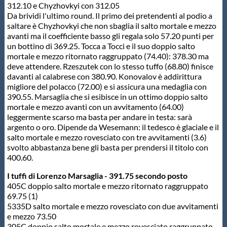
312.10 e Chyzhovkyi con 312.05
Da brividi l'ultimo round. Il primo dei pretendenti al podio a
saltare è Chyzhovkyi che non sbaglia il salto mortale e mezzo
avanti ma il coefficiente basso gli regala solo 57.20 punti per
un bottino di 369.25. Tocca a Tocci e il suo doppio salto
mortale e mezzo ritornato raggruppato (74.40): 378.30 ma
deve attendere. Rzeszutek con lo stesso tuffo (68.80) finisce
davanti al calabrese con 380.90. Konovalov è addirittura
migliore del polacco (72.00) e si assicura una medaglia con
390.55. Marsaglia che si esibisce in un ottimo doppio salto
mortale e mezzo avanti con un avvitamento (64.00)
leggermente scarso ma basta per andare in testa: sarà
argento o oro. Dipende da Wesemann: il tedesco è glaciale e il
salto mortale e mezzo rovesciato con tre avvitamenti (3.6)
svolto abbastanza bene gli basta per prendersi il titolo con
400.60.
I tuffi di Lorenzo Marsaglia - 391.75 secondo posto
405C doppio salto mortale e mezzo ritornato raggruppato
69.75 (1)
5335D salto mortale e mezzo rovesciato con due avvitamenti
e mezzo 73.50
305C doppio salto mortale e mezzo rovesciato raggruppato