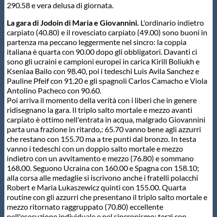
290.58 e vera delusa di giornata.
Protezione Civile
La gara di Jodoin di Maria e Giovannini.
L'ordinario indietro
carpiato (40.80) e il rovesciato carpiato (49.00) sono buoni in
Qualità
partenza ma peccano leggermente nel sincro: la coppia
italiana è quarta con 90.00 dopo gli obbligatori. Davanti ci
sono gli ucraini e campioni europei in carica Kirill Boliukh e
Sostenibilità
Kseniaa Bailo con 98.40, poi i tedeschi Luis Avila Sanchez e
Pauline Pfeif con 91.20 e gli spagnoli Carlos Camacho e Viola
Antolino Pacheco con 90.60.
Privacy
Poi arriva il momento della verità con i liberi che in genere
ridisegnano la gara. Il triplo salto mortale e mezzo avanti
carpiato è ottimo nell'entrata in acqua, malgrado Giovannini
Cookie Policy
parta una frazione in ritardo,: 65.70 vanno bene agli azzurri
che restano con 155.70 ma a tre punti dal bronzo. In testa
vanno i tedeschi con un doppio salto mortale e mezzo
Archivio News
indietro con un avvitamento e mezzo (76.80) e sommano
168.00. Seguono Ucraina con 160.00 e Spagna con 158.10;
alla corsa alle medaglie si iscrivono anche i fratelli polacchi
Flash News
Robert e Maria Lukaszewicz quinti con 155.00. Quarta
routine con gli azzurri che presentano il triplo salto mortale e
mezzo ritornato raggruppato (70.80) eccellente
nell'esecuzione individuale e nel sincronismo: terzi con