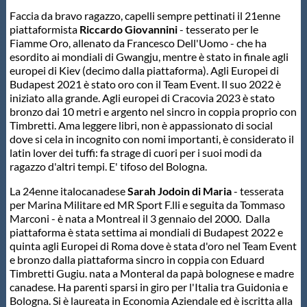
Faccia da bravo ragazzo, capelli sempre pettinati il 21enne
piattaformista
Riccardo Giovannini
- tesserato per le
Fiamme Oro, allenato da Francesco Dell'Uomo - che ha
esordito ai mondiali di Gwangju, mentre è stato in finale agli
europei di Kiev (decimo dalla piattaforma). Agli Europei di
Budapest 2021 è stato oro con il Team Event. Il suo 2022 è
iniziato alla grande. Agli europei di Cracovia 2023 è stato
bronzo dai 10 metri e argento nel sincro in coppia proprio con
Timbretti. Ama leggere libri, non è appassionato di social
dove si cela in incognito con nomi importanti, è considerato il
latin lover dei tuffi: fa strage di cuori per i suoi modi da
ragazzo d'altri tempi. E' tifoso del Bologna.
La 24enne italocanadese
Sarah Jodoin di Maria
- tesserata
per Marina Militare ed MR Sport F.lli e seguita da Tommaso
Marconi - è nata a Montreal il 3 gennaio del 2000. Dalla
piattaforma è stata settima ai mondiali di Budapest 2022 e
quinta agli Europei di Roma dove è stata d'oro nel Team Event
e bronzo dalla piattaforma sincro in coppia con Eduard
Timbretti Gugiu. nata a Monteral da papà bolognese e madre
canadese. Ha parenti sparsi in giro per l'Italia tra Guidonia e
Bologna. Si è laureata in Economia Aziendale ed è iscritta alla