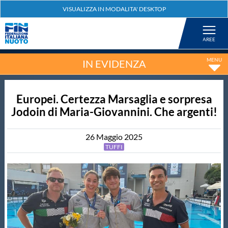
Federazione
Nuoto
IN EVIDENZA
Pallanuoto
Europei. Certezza Marsaglia e sorpresa
Jodoin di Maria-Giovannini. Che argenti!
Tuffi
26
Maggio
2025
TUFFI
Artistico
Fondo
Salvamento