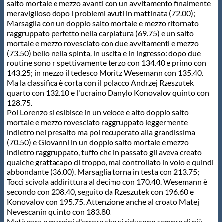
salto mortale e mezzo avanti con un avvitamento finalmente
meraviglioso dopo i problemi avuti in mattinata (72.00);
Marsaglia con un doppio salto mortale e mezzo ritornato
raggruppato perfetto nella carpiatura (69.75) e un salto
mortale e mezzo rovesciato con due avvitamenti e mezzo
(73.50) bello nella spinta, in uscita e in ingresso: dopo due
routine sono rispettivamente terzo con 134.40 e primo con
143.25; in mezzo il tedesco Moritz Wesemann con 135.40.
Ma la classifica è corta con il polacco Andrzej Rzeszutek
quarto con 132.10 e l'ucraino Danylo Konovalov quinto con
128.75.
Poi Lorenzo si esibisce in un veloce e alto doppio salto
mortale e mezzo rovesciato raggruppato leggermente
indietro nel presalto ma poi recuperato alla grandissima
(70.50) e Giovanni in un doppio salto mortale e mezzo
indietro raggruppato, tuffo che in passato gli aveva creato
qualche grattacapo di troppo, mal controllato in volo e quindi
abbondante (36.00). Marsaglia torna in testa con 213.75;
Tocci scivola addirittura al decimo con 170.40. Wesemann è
secondo con 208.40, seguito da Rzeszutek con 196.60 e
Konovalov con 195.75. Attenzione anche al croato Matej
Nevescanin quinto con 183.80.
Metà gara e margini d'errore che si riducono sempre di più.