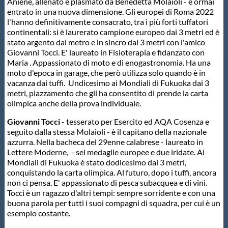
Aniene, allenato e plasmato da Benedetta Molaioli - è ormai
entrato in una nuova dimensione. Gli europei di Roma 2022
l'hanno definitivamente consacrato, tra i più forti tuffatori
continentali: si è laurerato campione europeo dai 3 metri ed è
stato argento dal metro e in sincro dai 3 metri con l'amico
Giovanni Tocci. E' laureato in Fisioterapia e fidanzato con
Maria . Appassionato di moto e di enogastronomia. Ha una
moto d'epoca in garage, che però utilizza solo quando è in
vacanza dai tuffi. Undicesimo ai Mondiali di Fukuoka dai 3
metri, piazzamento che gli ha consentito di prende la carta
olimpica anche della prova individuale.
Giovanni Tocci
- tesserato per Esercito ed AQA Cosenza e
seguito dalla stessa Molaioli - è il capitano della nazionale
azzurra. Nella bacheca del 29enne calabrese - laureato in
Lettere Moderne, - sei medaglie europee e due iridate. Ai
Mondiali di Fukuoka è stato dodicesimo dai 3 metri,
conquistando la carta olimpica. Al futuro, dopo i tuffi, ancora
non ci pensa. E' appassionato di pesca subacquea e di vini.
Tocci è un ragazzo d'altri tempi: sempre sorridente e con una
buona parola per tutti i suoi compagni di squadra, per cui è un
esempio costante.