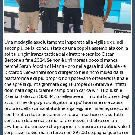
Master
Formazione
Una medaglia assolutamente insperata alla vigilia e quindi
GUG
ancor più bella; conquistata da una coppia assemblata con la
solita lungimiranza tattica dal direttore tecnico Oscar
Bertone a fine 2024. Se non è un'impresa poco ci manca
perché Sarah Jodoin di Maria - oro nella gara individuale - e
Scuole Nuoto
Riccardo Giovannini sono d'argento nel sincro mixed dalla
piattaforma e di più proprio non potevano ottenere; la finale
che apre la quinta giornata degli Europei di Antalya è infatti
Propaganda
dominata dagli ucraini e campioni in carica Kirill Boliukh e
Ksenia Bailo con 308.34. Eccellente e in rimonta la prova degli
azzurri che, dopo gli obbligatori un po' fuori sincro a causa
Centri Federali
proprio della scarsa abitudine a gareggiare insieme, crescono
con tre liberi tutti nettamente sopra la sufficienza: su tutti
spicca un doppio salto mortale e mezzo indietro con un
Area Legislativa
avvitamento e mezzo che proprio in chiusura di routine vale il
sorprasso su Germania terza con 297.00 e Spagna quarta con