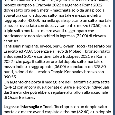
bronzo europeo a Cracovia 2022 e argento a Roma 2022,
dov'è stato oro nei 3 metri - macchiata solo da una piccola
sbavatura con un doppio salto mortale e mezzo indietro
raggruppato (42.00), ma nella quale spiccano un salto mortale
e mezzo rovesciato con due avvitamenti e mezzo (73.50) e un
triplo salto mortale e mezzo avanti raggruppato che
praticamente non alza schizzi in ingresso (72.00) di elevata
caratura.
Tantissimi rimpianti, invece, per Giovanni Tocci - tesserato per
Esercito ed AQA Cosenza e allievo di Molaioli, bronzo iridato
a Budapest 2017 e continentale a Budapest 2021 e a Roma
2022 - che paga il solito errore del doppio salto mortale e
mezzo indietro raggruppato (36.00) e conclude con 378.30
punti, a dodici dall'ucraino Danylo Konovalov bronzo con
390.55.
Un argento che porta il medagliere dell'Italtuffi a quota sette
(2-4-1) con ancora due giornate di gare e le prove individuali
dai 3 metri che potrebbero regalare altri allori alla nazionale
di Oscar Bertone..
La gara di Marsaglia e Tocci.
Tocci apre con un doppio salto
mortale e mezzo avanti carpiato altissimo (62.40) e un doppio