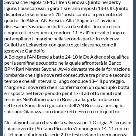
Galleria fotografica
Savona che regola 18-10 l'Iren Genova Quinto nel derby
ligure. I biancorossi in gara 1 si erano imposti 18-8. Il Quinto
disputerà la semifinale 5°/8° posto contro la perdente del
Videogallery
quarto De Akker-AN Brescia. Alla "Paganuzzi" avvio in
discesa per Savona che indirizza da subito l'incontro con
cinque reti in sequenza, conduce 11-6 all'intervallo lungo e
Intranet
poi ampliano il margine nella seconda parte. In evidenza
Gullotta e Leinweber con quattro gol ciascuno, come il
genovese Gandolfo.
Webmail
A Bologna l'AN Brescia batte 24-10 la De Akker e si qualifica
per la semifinale scudetto nella quale affronterà la Banco
BPM Rari Nantes Savona. Avvio devastante della formazione
Contatti
lombarda che sigla nove reti consecutive tra primo e secondo
tempo e che all'intervallo lungo conduce 13-4 il punteggio.
Margine di nove reti che si conferma con un quadruplo botta
Mappa del sito
e risposta nel terzo periodo per il 17-8 ad otto minuti dal
termine. Nell'ultimo quarto Brescia allarga la forbice con
sette reti. Sono dieci i giocatori dell'AN Brescia a bersaglio:
spiccano Gianazza con cinque reti e Ferrero con quattro.
Nei playout colpo che vale la salvezza per l'Ortigia. A Terrasini
i biancoverdi di Stefano Piccardo s'impongono 14-11 contro
il Telimar, chiudono la serie 2-0 e festeggiano la permanenza