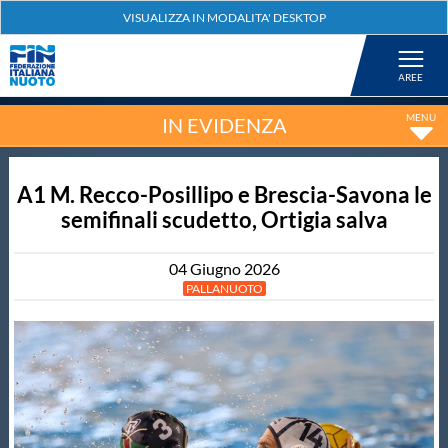
Federazione
Nuoto
IN EVIDENZA
Pallanuoto
A1 M. Recco-Posillipo e Brescia-Savona le
semifinali scudetto, Ortigia salva
Tuffi
04
Giugno
2026
PALLANUOTO
Artistico
Fondo
Salvamento