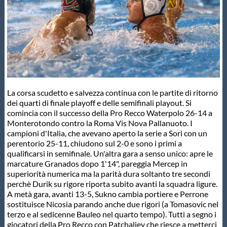
Master
Formazione
GUG
La corsa scudetto e salvezza continua con le partite di ritorno
dei quarti di finale playoff e delle semifinali playout. Si
Scuole Nuoto
comincia con il successo della Pro Recco Waterpolo 26-14 a
Monterotondo contro la Roma Vis Nova Pallanuoto. I
campioni d'Italia, che avevano aperto la serie a Sori con un
Propaganda
perentorio 25-11, chiudono sul 2-0 e sono i primi a
qualificarsi in semifinale. Un'altra gara a senso unico: apre le
marcature Granados dopo 1'14", pareggia Mercep in
superiorità numerica ma la parità dura soltanto tre secondi
Centri Federali
perchè Durik su rigore riporta subito avanti la squadra ligure.
A metà gara, avanti 13-5, Sukno cambia portiere e Perrone
sostituisce Nicosia parando anche due rigori (a Tomasovic nel
Area Legislativa
terzo e al sedicenne Bauleo nel quarto tempo). Tutti a segno i
giocatori della Pro Recco con Patchaliev che riesce a metterci