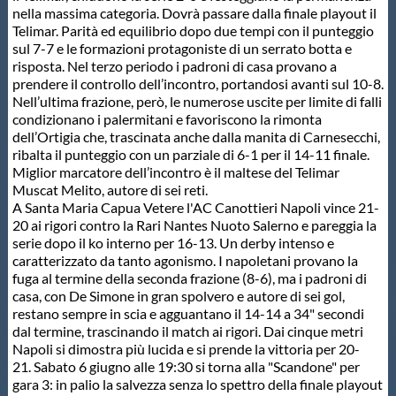
nella massima categoria. Dovrà passare dalla finale playout il
Telimar. Parità ed equilibrio dopo due tempi con il punteggio
sul 7-7 e le formazioni protagoniste di un serrato botta e
risposta. Nel terzo periodo i padroni di casa provano a
prendere il controllo dell’incontro, portandosi avanti sul 10-8.
Nell’ultima frazione, però, le numerose uscite per limite di falli
condizionano i palermitani e favoriscono la rimonta
dell’Ortigia che, trascinata anche dalla manita di Carnesecchi,
ribalta il punteggio con un parziale di 6-1 per il 14-11 finale.
Miglior marcatore dell’incontro è il maltese del Telimar
Muscat Melito, autore di sei reti.
A Santa Maria Capua Vetere l'AC Canottieri Napoli vince 21-
20 ai rigori contro la Rari Nantes Nuoto Salerno e pareggia la
serie dopo il ko interno per 16-13. Un derby intenso e
caratterizzato da tanto agonismo. I napoletani provano la
fuga al termine della seconda frazione (8-6), ma i padroni di
casa, con De Simone in gran spolvero e autore di sei gol,
restano sempre in scia e agguantano il 14-14 a 34" secondi
dal termine, trascinando il match ai rigori. Dai cinque metri
Napoli si dimostra più lucida e si prende la vittoria per 20-
21. Sabato 6 giugno alle 19:30 si torna alla "Scandone" per
gara 3: in palio la salvezza senza lo spettro della finale playout