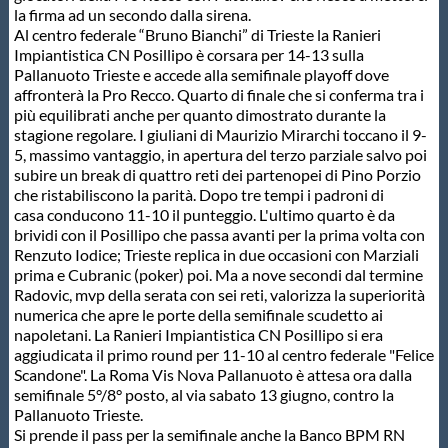
la firma ad un secondo dalla sirena.
Protezione Civile
Al centro federale “Bruno Bianchi” di Trieste la Ranieri
Impiantistica CN Posillipo è corsara per 14-13 sulla
Pallanuoto Trieste e accede alla semifinale playoff dove
Qualità
affronterà la Pro Recco. Quarto di finale che si conferma tra i
più equilibrati anche per quanto dimostrato durante la
stagione regolare. I giuliani di Maurizio Mirarchi toccano il 9-
Sostenibilità
5, massimo vantaggio, in apertura del terzo parziale salvo poi
subire un break di quattro reti dei partenopei di Pino Porzio
che ristabiliscono la parità. Dopo tre tempi i padroni di
Privacy
casa conducono 11-10 il punteggio. L'ultimo quarto è da
brividi con il Posillipo che passa avanti per la prima volta con
Renzuto Iodice; Trieste replica in due occasioni con Marziali
Cookie Policy
prima e Cubranic (poker) poi. Ma a nove secondi dal termine
Radovic, mvp della serata con sei reti, valorizza la superiorità
numerica che apre le porte della semifinale scudetto ai
Archivio News
napoletani. La Ranieri Impiantistica CN Posillipo si era
aggiudicata il primo round per 11-10 al centro federale "Felice
Scandone". La Roma Vis Nova Pallanuoto è attesa ora dalla
Flash News
semifinale 5°/8° posto, al via sabato 13 giugno, contro la
Pallanuoto Trieste.
Si prende il pass per la semifinale anche la Banco BPM RN