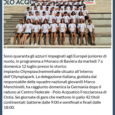
Master
Formazione
GUG
Sono quaranta gli azzurri impegnati agli Europei juniores di
Scuole Nuoto
nuoto, in programma a Monaco di Baviera da martedì 7 a
domenica 12 luglio presso lo storico
impianto Olympiaschwimmhalle situato all'interno
Propaganda
dell'Olympiapark. La delegazione italiana, guidata dal
responsabile delle squadre nazionali giovanili Marco
Menchinelli, ha raggiunto domenica la Germania dopo il
Centri Federali
raduno al Centro Federale - Polo Acquatico Frecciarossa di
Ostia. Sei giornate di gare che mettono in palio 42 titoli
continentali: batterie dalle 9:00 e semifinali e finali dalle
Area Legislativa
18:00.