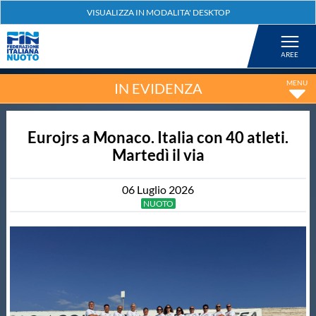
Federazione
Nuoto
IN EVIDENZA
Pallanuoto
Eurojrs a Monaco. Italia con 40 atleti.
Martedì il via
Tuffi
06
Luglio
2026
NUOTO
Artistico
Fondo
Salvamento