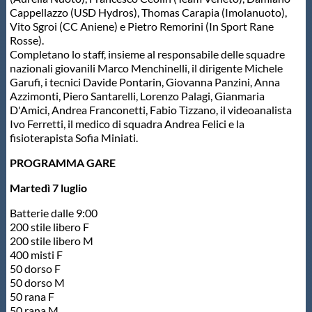
Galleria fotografica
Cappellazzo (USD Hydros), Thomas Carapia (Imolanuoto),
Vito Sgroi (CC Aniene) e Pietro Remorini (In Sport Rane
Rosse).
Videogallery
Completano lo staff, insieme al responsabile delle squadre
nazionali giovanili Marco Menchinelli, il dirigente Michele
Garufi, i tecnici Davide Pontarin, Giovanna Panzini, Anna
Intranet
Azzimonti, Piero Santarelli, Lorenzo Palagi, Gianmaria
D'Amici, Andrea Franconetti, Fabio Tizzano, il videoanalista
Ivo Ferretti, il medico di squadra Andrea Felici e la
Webmail
fisioterapista Sofia Miniati.
PROGRAMMA GARE
Contatti
Martedì 7 luglio
Mappa del sito
Batterie dalle 9:00
200 stile libero F
200 stile libero M
400 misti F
50 dorso F
50 dorso M
50 rana F
50 rana M