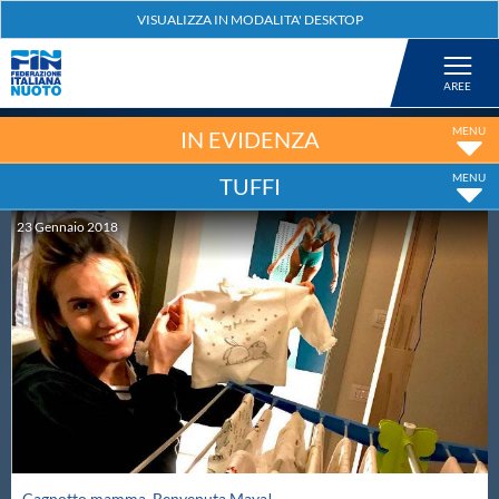
Federazione
Nuoto
IN EVIDENZA
TUFFI
Pallanuoto
23
Gennaio
2018
Tuffi
Artistico
Fondo
Salvamento
Cagnotto mamma. Benvenuta Maya!