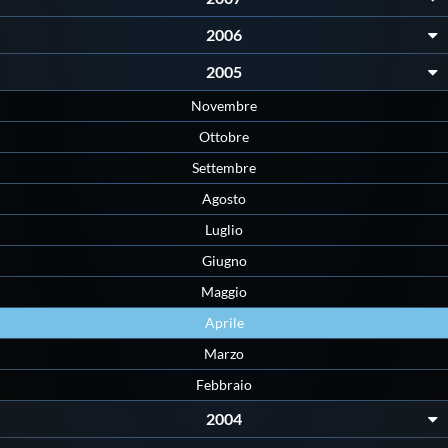
Galleria fotografica
2006
Videogallery
2005
Novembre
Intranet
Ottobre
Settembre
Webmail
Agosto
Luglio
Contatti
Giugno
Maggio
Mappa del sito
Aprile
Marzo
Febbraio
2004