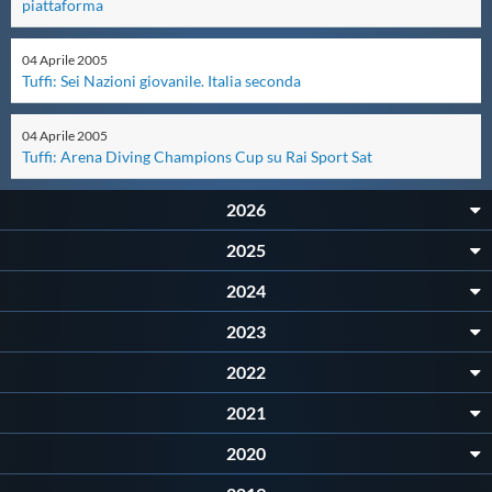
piattaforma
Master
04
Aprile
2005
Tuffi: Sei Nazioni giovanile. Italia seconda
Formazione
04
Aprile
2005
Tuffi: Arena Diving Champions Cup su Rai Sport Sat
GUG
2026
Scuole Nuoto
2025
2024
Propaganda
2023
2022
Centri Federali
2021
Area Legislativa
2020