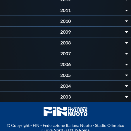
Galleria fotografica
2011
Videogallery
2010
2009
Intranet
2008
Webmail
2007
2006
Contatti
2005
2004
Mappa del sito
2003
© Copyright - FIN - Federazione Italiana Nuoto - Stadio Olimpico
Curva Nord - 00135 Roma