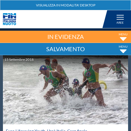
Federazione
Nuoto
IN EVIDENZA
SALVAMENTO
Pallanuoto
15
Settembre
2018
Tuffi
Artistico
Fondo
Salvamento
Euro Lifesaving Youth. Urrà Italia. Gran finale