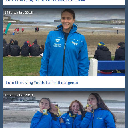
Master
14
Settembre
2018
Formazione
GUG
Scuole Nuoto
Propaganda
Euro Lifesaving Youth. Fabretti d'argento
13
Settembre
2018
Centri Federali
Area Legislativa