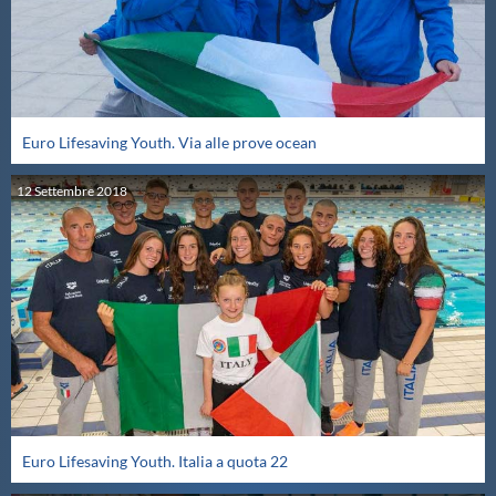
Protezione Civile
Qualità
Euro Lifesaving Youth. Via alle prove ocean
Sostenibilità
12
Settembre
2018
Privacy
Cookie Policy
Archivio News
Flash News
Euro Lifesaving Youth. Italia a quota 22