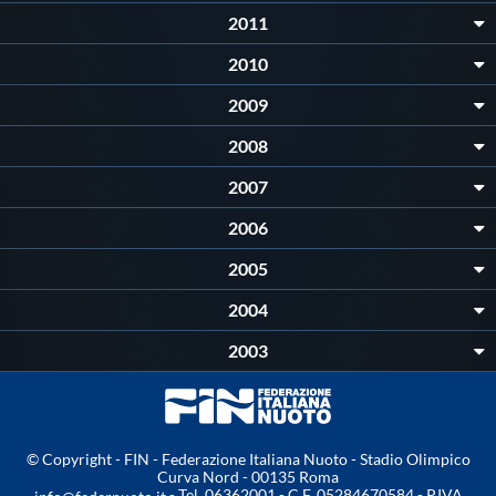
2011
2010
2009
2008
2007
2006
2005
2004
2003
© Copyright - FIN - Federazione Italiana Nuoto - Stadio Olimpico
Curva Nord - 00135 Roma
- Tel. 06362001 - C.F. 05284670584 - P.IVA