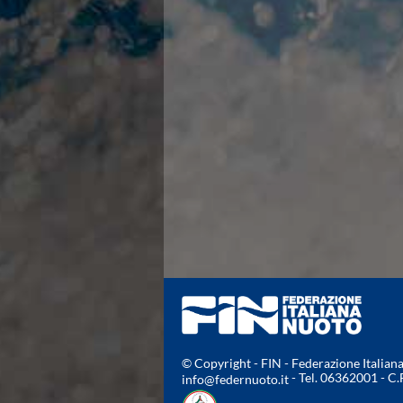
Azzurri
News
Flash News
Fondo
Eventi
Grand Prix
Norme e documenti
Risultati e Classifiche
Primati
Azzurri
News
Flash News
Salvamento
Eventi
Norme e documenti
Risultati e Classifiche
Albi d'oro - Primati
News
© Copyright - FIN - Federazione Italia
Flash News
- Tel. 06362001 - C
info@federnuoto.it
Master