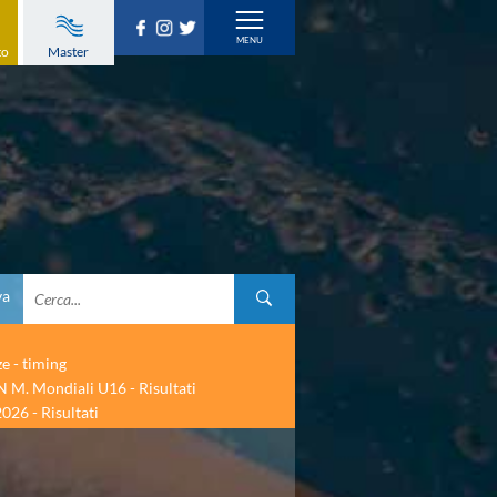
to
Master
va
ze - timing
 M. Mondiali U16 - Risultati
026 - Risultati