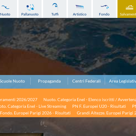
Nuoto
Pallanuoto
Tuffi
Artistico
Fondo
Salvamen
Scuole Nuoto
Propaganda
Centri Federali
Area Legislati
seramenti 2026/2027
Nuoto. Categoria Enel - Elenco iscritti / Avverten
to. Categoria Enel - Live Streaming
PN F. Europei U20 - Risultati
PN
Fondo. Europei Parigi 2026 - Risultati
Grandi Altezze. Europei Parigi 2