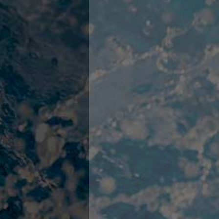
Campionato A2 Maschile
Campionato A2 Femminile
Campionato B Maschile
Storico Campionati 2003-2017
Finali Giovanili
Trofei delle Regioni
CoMeN Cup
News
Flash News
Waterpolo Channel
Tuffi
Eventi
Norme e documenti
Risultati e Classifiche
Azzurri
News
Flash News
Artistico
Eventi
Norme e documenti
Risultati e Classifiche