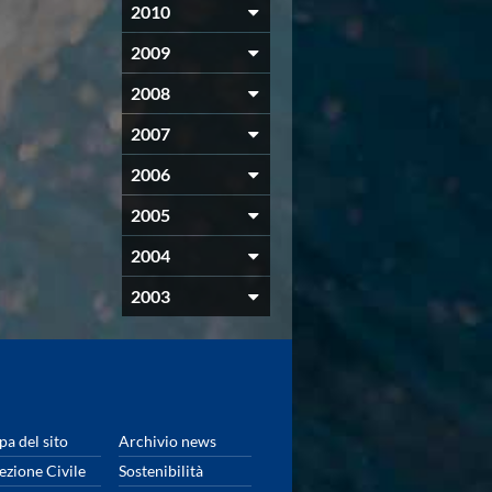
2010
2009
2008
2007
2006
2005
2004
2003
a del sito
Archivio news
ezione Civile
Sostenibilità