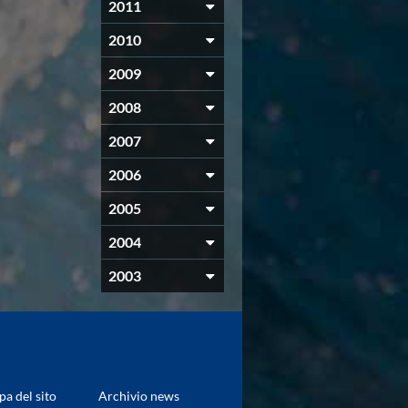
2011
2010
2009
2008
2007
2006
2005
2004
2003
a del sito
Archivio news