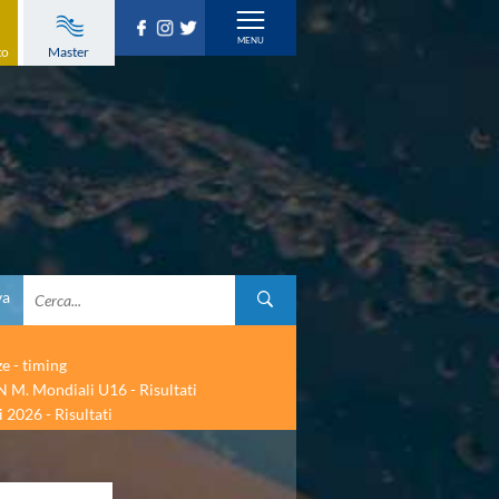
to
Master
va
ze - timing
 M. Mondiali U16 - Risultati
 2026 - Risultati