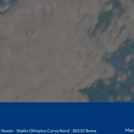
Mapp
na Nuoto - Stadio Olimpico Curva Nord - 00135 Roma