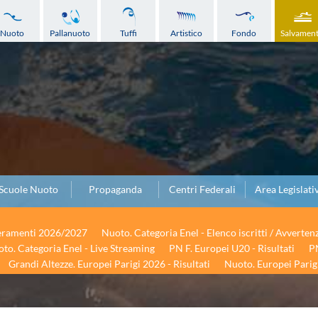
Nuoto
Pallanuoto
Tuffi
Artistico
Fondo
Salvamen
Scuole Nuoto
Propaganda
Centri Federali
Area Legislati
seramenti 2026/2027
Nuoto. Categoria Enel - Elenco iscritti / Avverten
to. Categoria Enel - Live Streaming
PN F. Europei U20 - Risultati
PN
Grandi Altezze. Europei Parigi 2026 - Risultati
Nuoto. Europei Parigi