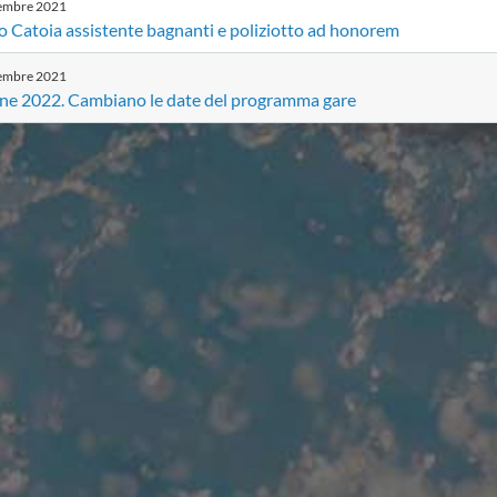
embre
2021
o Catoia assistente bagnanti e poliziotto ad honorem
embre
2021
one 2022. Cambiano le date del programma gare