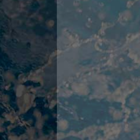
Campionato A2 Maschile
Campionato A2 Femminile
Campionato B Maschile
Storico Campionati 2003-2017
Finali Giovanili
Trofei delle Regioni
CoMeN Cup
News
Flash News
Waterpolo Channel
Tuffi
Eventi
Norme e documenti
Risultati e Classifiche
Azzurri
News
Flash News
Artistico
Eventi
Norme e documenti
Risultati e Classifiche