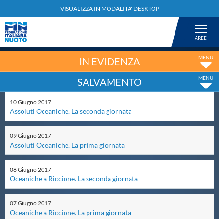
Federazione
Nuoto
IN EVIDENZA
SALVAMENTO
Pallanuoto
10
Giugno
2017
Assoluti Oceaniche. La seconda giornata
Tuffi
09
Giugno
2017
Artistico
Assoluti Oceaniche. La prima giornata
08
Giugno
2017
Fondo
Oceaniche a Riccione. La seconda giornata
07
Giugno
2017
Salvamento
Oceaniche a Riccione. La prima giornata