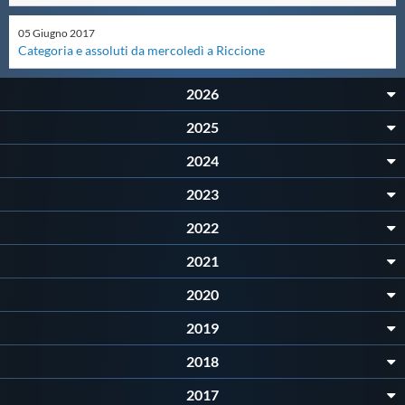
Master
05
Giugno
2017
Categoria e assoluti da mercoledì a Riccione
Formazione
2026
2025
GUG
2024
2023
Scuole Nuoto
2022
Propaganda
2021
2020
Centri Federali
2019
2018
Area Legislativa
2017