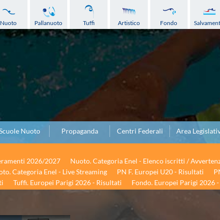
Nuoto
Pallanuoto
Tuffi
Artistico
Fondo
Salvamen
Scuole Nuoto
Propaganda
Centri Federali
Area Legislati
seramenti 2026/2027
Nuoto. Categoria Enel - Elenco iscritti / Avverten
to. Categoria Enel - Live Streaming
PN F. Europei U20 - Risultati
PN
ti
Tuffi. Europei Parigi 2026 - Risultati
Fondo. Europei Parigi 2026 - 