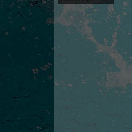
Campionato A2 Maschile
Campionato A2 Femminile
Campionato B Maschile
Storico Campionati 2003-2017
Finali Giovanili
Trofei delle Regioni
CoMeN Cup
News
Flash News
Waterpolo Channel
Tuffi
Eventi
Norme e documenti
Risultati e Classifiche
Azzurri
News
Flash News
Artistico
Eventi
Norme e documenti
Risultati e Classifiche