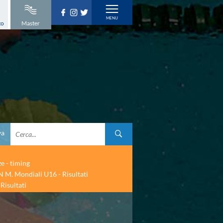
to
Master
va
ze - timing
 M. Mondiali U16 - Risultati
Risultati