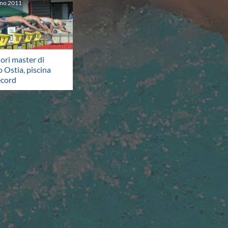
gno
2011
lori master di
 Ostia, piscina
ecord