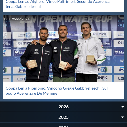
Coppa Len ad Alghero. Vince Paltrinieri. Secondo Acerenza,
terza Gabbrielleschi
Master
03
Ottobre
2021
Formazione
GUG
Scuole Nuoto
Propaganda
Coppa Len a Piombino. Vincono Greg e Gabbrielleschi. Sul
podio Acerenza e De Memme
Centri Federali
2026
Area Legislativa
2025