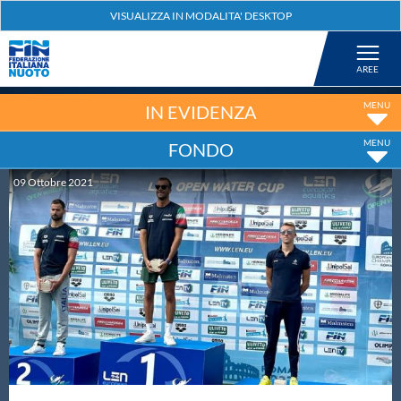
Federazione
Nuoto
IN EVIDENZA
FONDO
Pallanuoto
09
Ottobre
2021
Tuffi
Artistico
Fondo
Salvamento