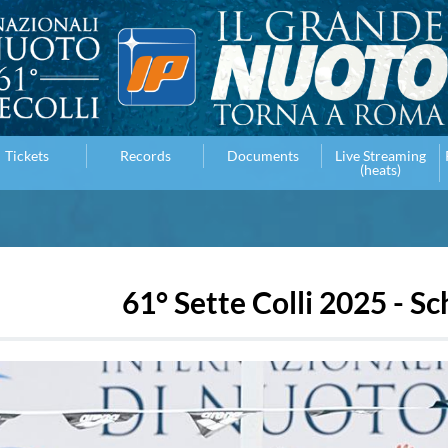
Tickets
Records
Documents
Live Streaming
(heats)
61° Sette Colli 2025 - S