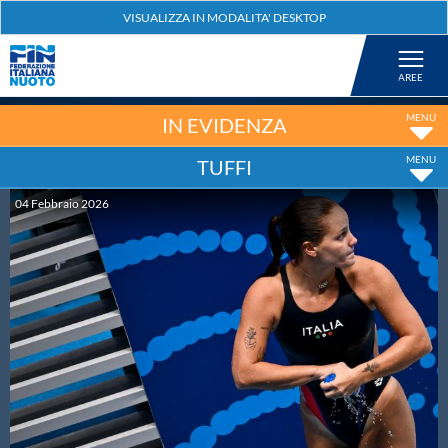
Federazione
Nuoto
IN EVIDENZA
TUFFI
Pallanuoto
04
Febbraio
2026
Tuffi
Artistico
Fondo
Salvamento