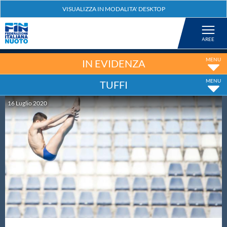
Federazione
Nuoto
IN EVIDENZA
TUFFI
Pallanuoto
16
Luglio
2020
Tuffi
Artistico
Fondo
Salvamento