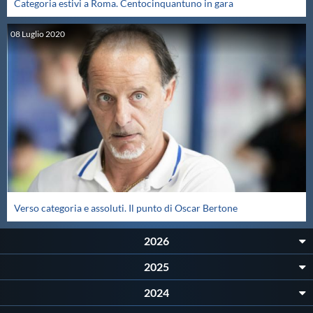
Categoria estivi a Roma. Centocinquantuno in gara
Master
08
Luglio
2020
Formazione
GUG
Scuole Nuoto
Propaganda
Verso categoria e assoluti. Il punto di Oscar Bertone
Centri Federali
2026
2025
Area Legislativa
2024