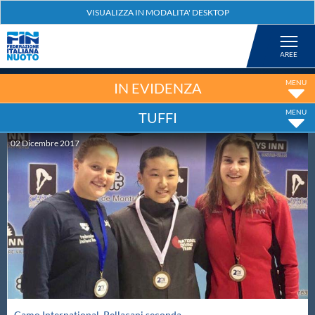
Federazione
Nuoto
IN EVIDENZA
TUFFI
Pallanuoto
02
Dicembre
2017
Tuffi
Artistico
Fondo
Salvamento
Camo International. Pellacani seconda