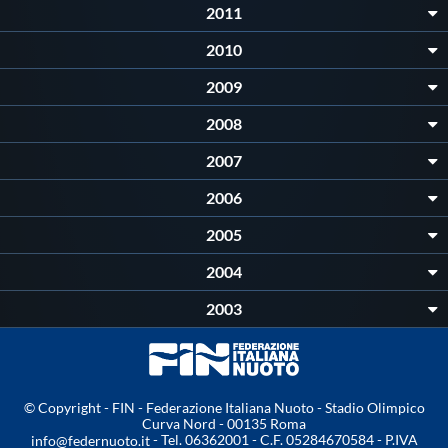
Galleria fotografica
2011
2010
Videogallery
2009
Intranet
2008
2007
Webmail
2006
2005
Contatti
2004
Mappa del sito
2003
© Copyright - FIN - Federazione Italiana Nuoto - Stadio Olimpico
Curva Nord - 00135 Roma
- Tel. 06362001 - C.F. 05284670584 - P.IVA
info@federnuoto.it