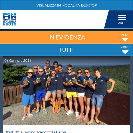
Federazione
Nuoto
IN EVIDENZA
TUFFI
Pallanuoto
06
Gennaio
2016
Tuffi
Artistico
Fondo
Salvamento
Italtuffi a lavoro. Report da Cuba