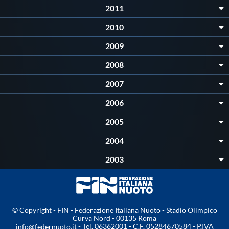
Galleria fotografica
2011
2010
Videogallery
2009
Intranet
2008
2007
Webmail
2006
2005
Contatti
2004
Mappa del sito
2003
© Copyright - FIN - Federazione Italiana Nuoto - Stadio Olimpico
Curva Nord - 00135 Roma
- Tel. 06362001 - C.F. 05284670584 - P.IVA
info@federnuoto.it