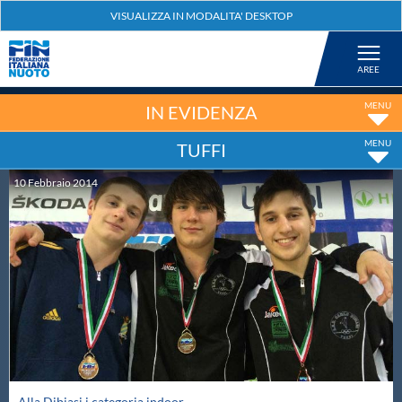
Federazione
Nuoto
IN EVIDENZA
TUFFI
Pallanuoto
10
Febbraio
2014
Tuffi
Artistico
Fondo
Salvamento
Alla Dibiasi i categoria indoor