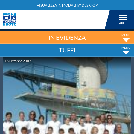
Federazione
Nuoto
IN EVIDENZA
TUFFI
Pallanuoto
16
Ottobre
2007
Tuffi
Artistico
Fondo
Salvamento