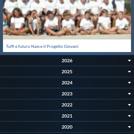
Master
Formazione
Tuffi e futuro Nasce il Progetto Giovani
GUG
2026
Scuole Nuoto
2025
2024
Propaganda
2023
Centri Federali
2022
2021
Area Legislativa
2020