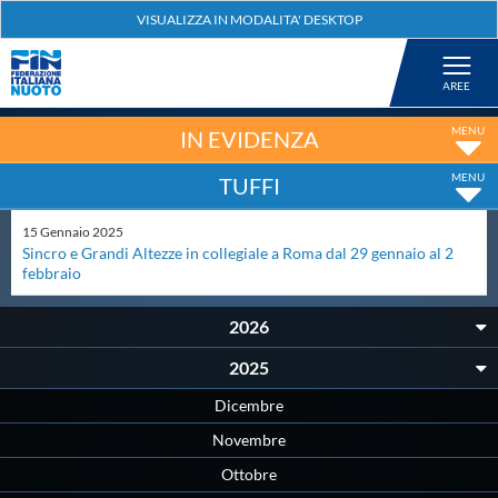
Federazione
Nuoto
IN EVIDENZA
TUFFI
Pallanuoto
15
Gennaio
2025
Sincro e Grandi Altezze in collegiale a Roma dal 29 gennaio al 2
Tuffi
febbraio
2026
Artistico
2025
Fondo
Dicembre
Novembre
Salvamento
Ottobre