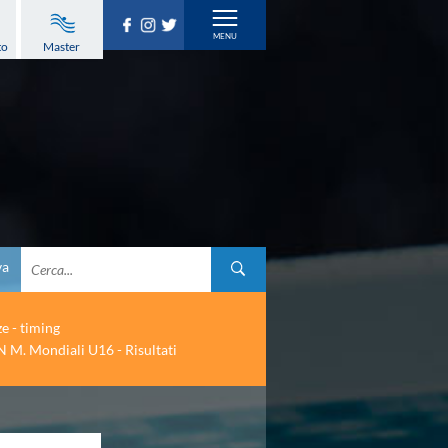
to
Master
va
ze - timing
 M. Mondiali U16 - Risultati