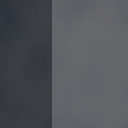
Campionato A2 Maschile
Campionato A2 Femminile
Campionato B Maschile
Storico Campionati 2003-2017
Finali Giovanili
Trofei delle Regioni
CoMeN Cup
News
Flash News
Waterpolo Channel
Tuffi
Eventi
Norme e documenti
Risultati e Classifiche
Azzurri
News
Flash News
Artistico
Eventi
Norme e documenti
Risultati e Classifiche