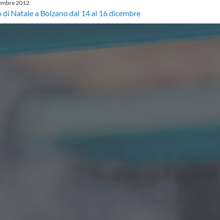
embre
2012
 di Natale a Bolzano dal 14 al 16 dicembre