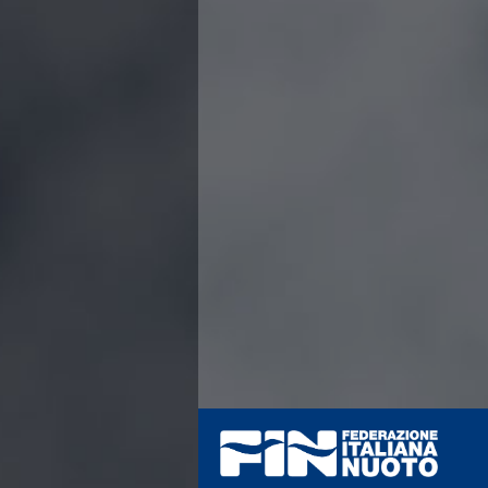
Azzurri
News
Flash News
Fondo
Eventi
Grand Prix
Norme e documenti
Risultati e Classifiche
Primati
Azzurri
News
Flash News
Salvamento
Eventi
Norme e documenti
Risultati e Classifiche
Albi d'oro - Primati
News
Flash News
Master