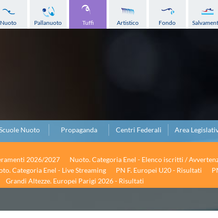
Nuoto
Pallanuoto
Tuffi
Artistico
Fondo
Salvamen
Scuole Nuoto
Propaganda
Centri Federali
Area Legislati
seramenti 2026/2027
Nuoto. Categoria Enel - Elenco iscritti / Avverten
to. Categoria Enel - Live Streaming
PN F. Europei U20 - Risultati
PN
Grandi Altezze. Europei Parigi 2026 - Risultati