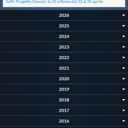
Tuffi: Progetto Giovani. In 35 a Roma dal 22 al 25 aprile
Master
2026
2025
Formazione
2024
GUG
2023
2022
Scuole Nuoto
2021
2020
Propaganda
2019
Centri Federali
2018
2017
Area Legislativa
2016