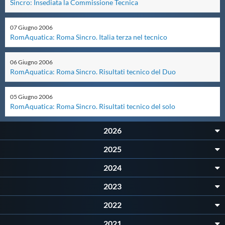
Sincro: Insediata la Commissione Tecnica
Master
07
Giugno
2006
RomAquatica: Roma Sincro. Italia terza nel tecnico
Formazione
06
Giugno
2006
RomAquatica: Roma Sincro. Risultati tecnico del Duo
GUG
05
Giugno
2006
RomAquatica: Roma Sincro. Risultati tecnico del solo
Scuole Nuoto
2026
Propaganda
2025
2024
Centri Federali
2023
Area Legislativa
2022
2021