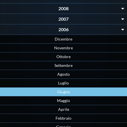
Galleria fotografica
2008
Videogallery
2007
2006
Intranet
Dicembre
Novembre
Webmail
Ottobre
Settembre
Contatti
Agosto
Luglio
Mappa del sito
Giugno
Maggio
Aprile
Febbraio
Gennaio