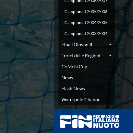
Campionati 2006/2007
Azzurri
News
Campionati 2005/2006
Flash News
Campionati 2004/2005
Fondo
Eventi
Campionati 2003/2004
Grand Prix
Norme e documenti
Finali Giovanili
Risultati e Classifiche
Trofei delle Regioni
Primati
Azzurri
CoMeN Cup
News
Flash News
News
Salvamento
Flash News
Eventi
Norme e documenti
Waterpolo Channel
Risultati e Classifiche
Albi d'oro - Primati
News
Flash News
Master