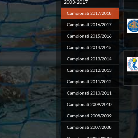
Campionato A2 Maschile
2003-2017
Campionato A2 Femminile
Campionati 2017/2018
Campionato B Maschile
Storico Campionati 2003-2017
Campionati 2016/2017
Finali Giovanili
Trofei delle Regioni
Campionati 2015/2016
CoMeN Cup
Campionati 2014/2015
News
Flash News
Campionati 2013/2014
Waterpolo Channel
Tuffi
Campionati 2012/2013
Eventi
Campionati 2011/2012
Norme e documenti
Risultati e Classifiche
Campionati 2010/2011
Azzurri
News
Campionati 2009/2010
Flash News
Campionati 2008/2009
Artistico
Eventi
Campionati 2007/2008
Norme e documenti
Risultati e Classifiche