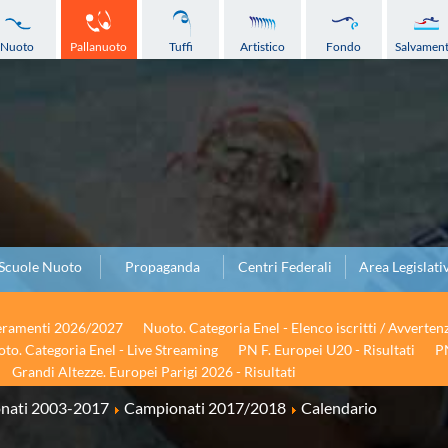
Nuoto
Pallanuoto
Tuffi
Artistico
Fondo
Salvamen
Scuole Nuoto
Propaganda
Centri Federali
Area Legislati
seramenti 2026/2027
Nuoto. Categoria Enel - Elenco iscritti / Avverten
to. Categoria Enel - Live Streaming
PN F. Europei U20 - Risultati
PN
Grandi Altezze. Europei Parigi 2026 - Risultati
onati 2003-2017
Campionati 2017/2018
Calendario