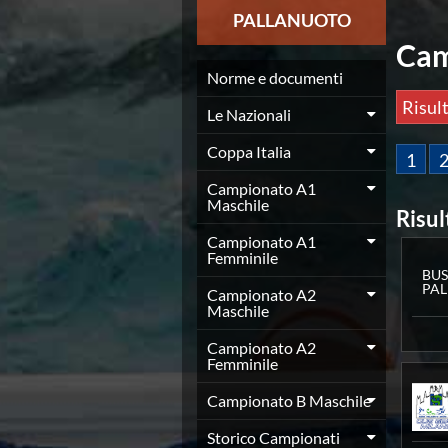
News
PALLANUOTO
Flash News
Cam
Europei a modo Mei
Nuoto
Norme e documenti
Eventi attività agonistica
Risult
Le Nazionali
Calendario nazionale
Norme e documenti
Coppa Italia
1
Risultati e Classifiche
Graduatorie
Campionato A1
Maschile
Graduatorie Stagione 2025-2026
Azzurri
Campionato A1
Records
Femminile
News
BU
PA
Campionato A2
Flash News
Maschile
Pallanuoto
Norme e documenti
Campionato A2
Le Nazionali
Femminile
Coppa Italia
Campionato B Maschile
Campionato A1 Maschile
Campionato A1 Femminile
Storico Campionati