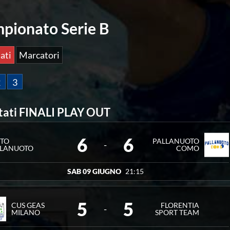
pionato Serie B
ati
Marcatori
2
3
Risultati FINALI PLAY OUT
NOME
SQUADRA
6
6
STO
PALLANUOTO
-
LLANUOTO
COMO
SAB 09 GIUGNO
21:15
5
5
CUS GEAS
FLORENTIA
-
MILANO
SPORT TEAM