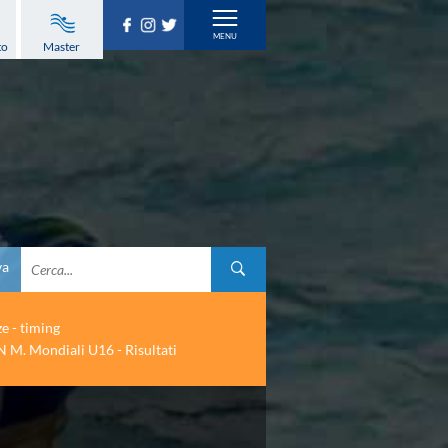
to
Master
va
ze - timing
 M. Mondiali U16 - Risultati