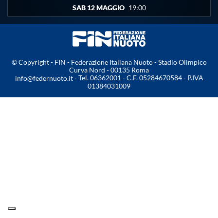
GALARDI G.
SIS ROMA
3
SAB 12 MAGGIO
19:00
Master
TANKEEVA E.
SIS ROMA
3
GUAL ROVIROSA A.
SIS ROMA
3
APILONGO G.
KALLY NC MILANO
2
Formazione
PICOZZI D.
SIS ROMA
2
© Copyright - FIN - Federazione Italiana Nuoto - Stadio Olimpico
Curva Nord - 00135 Roma
GIOVANNANGELI F.
SIS ROMA
1
GUG
- Tel. 06362001 - C.F. 05284670584 - P.IVA
info@federnuoto.it
CREVIER A.
KALLY NC MILANO
1
01384031009
Scuole Nuoto
Propaganda
Centri Federali
Area Legislativa