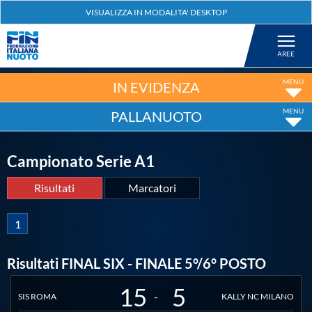
Federazione
Nuoto
IN EVIDENZA
PALLANUOTO
Pallanuoto
Campionato Serie A1
Tuffi
Risultati
Marcatori
Artistico
1
Fondo
Risultati FINAL SIX - FINALE 5°/6° POSTO
NOME
SQUADRA
GOL
MENCZINGER K.
KALLY NC MILANO
4
15
5
Salvamento
-
SIS ROMA
KALLY NC MILANO
CENTANNI S.
SIS ROMA
3