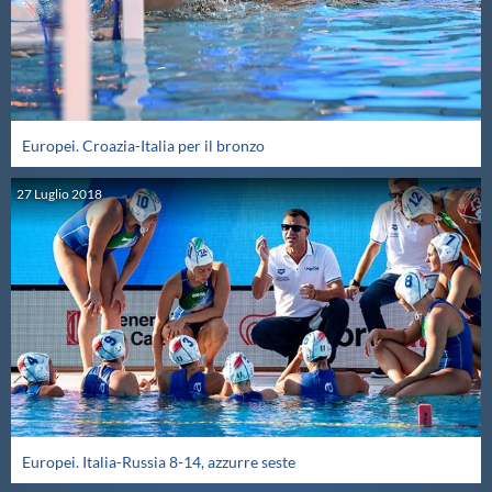
Protezione Civile
Qualità
Europei. Croazia-Italia per il bronzo
Sostenibilità
27
Luglio
2018
Privacy
Cookie Policy
Archivio News
Flash News
Europei. Italia-Russia 8-14, azzurre seste