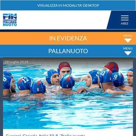
Federazione
Nuoto
IN EVIDENZA
PALLANUOTO
Pallanuoto
28
Luglio
2018
Tuffi
Artistico
Fondo
Salvamento
Europei. Croazia-Italia 10-8, 7bello quarto