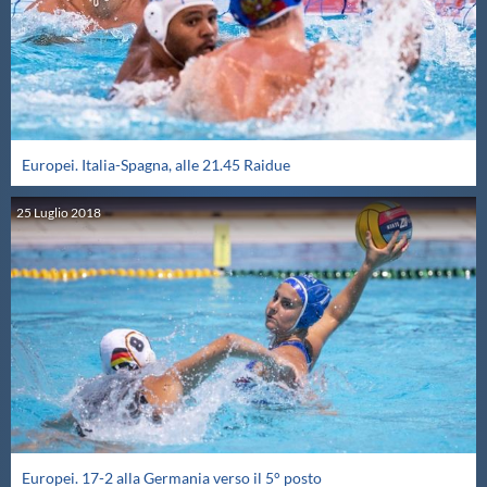
Europei. Italia-Spagna, alle 21.45 Raidue
25
Luglio
2018
Europei. 17-2 alla Germania verso il 5° posto