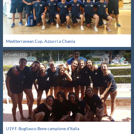
Protezione Civile
Qualità
Mediterranean Cup. Azzurri a Chania
Sostenibilità
24
Luglio
2016
Privacy
Cookie Policy
Archivio News
Flash News
U19 F. Bogliasco Bene campione d'Italia