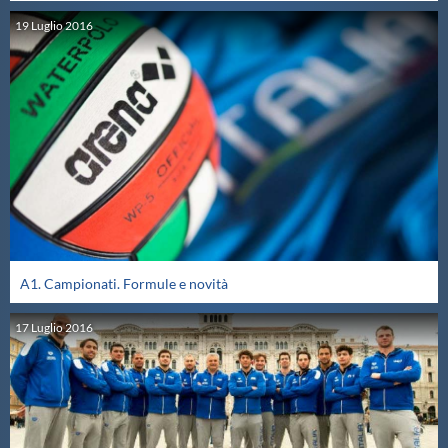
Galleria fotografica
19
Luglio
2016
Videogallery
Intranet
Webmail
Contatti
A1. Campionati. Formule e novità
Mappa del sito
17
Luglio
2016