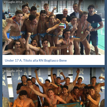
15
Luglio
2016
Under 17 A. Titolo alla RN Bogliasco Bene
10
Luglio
2016