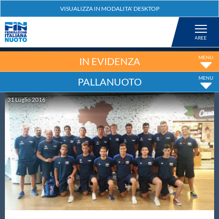
Federazione
Nuoto
IN EVIDENZA
PALLANUOTO
Pallanuoto
31
Luglio
2016
Tuffi
Artistico
Fondo
Salvamento