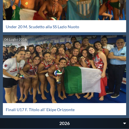
Under 20 M. Scudetto alla SS Lazio Nuoto
06
Luglio
2016
Finali U17 F. Titolo all' Ekipe Orizzonte
2026