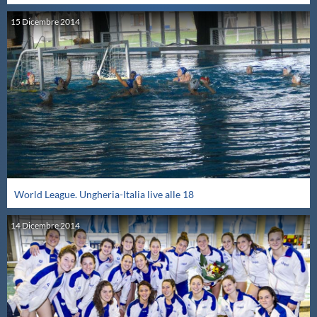
15
Dicembre
2014
World League. Ungheria-Italia live alle 18
14
Dicembre
2014