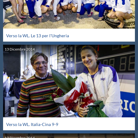
Verso la WL. Le 13 per l'Ungheria
13
Dicembre
2014
Verso la WL. Italia-Cina 9-9
13
Dicembre
2014