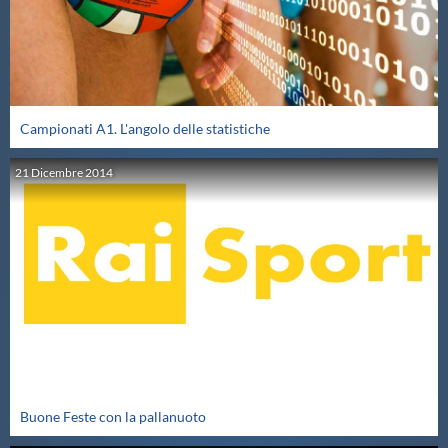
Protezione Civile
Qualità
Campionati A1. L'angolo delle statistiche
Sostenibilità
21
Dicembre
2014
Privacy
Cookie Policy
Archivio News
Flash News
Buone Feste con la pallanuoto