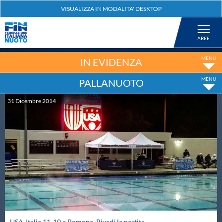
Federazione
Nuoto
IN EVIDENZA
PALLANUOTO
Pallanuoto
31
Dicembre
2014
Tuffi
Artistico
Fondo
Salvamento
USA-Italia 11-10 a Pomona. Rivedi la partita