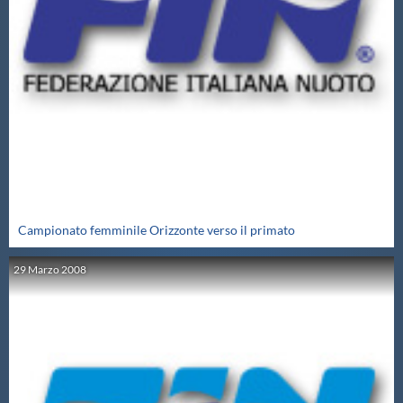
Galleria fotografica
Videogallery
Intranet
Webmail
Contatti
Campionato femminile Orizzonte verso il primato
29
Marzo
2008
Mappa del sito