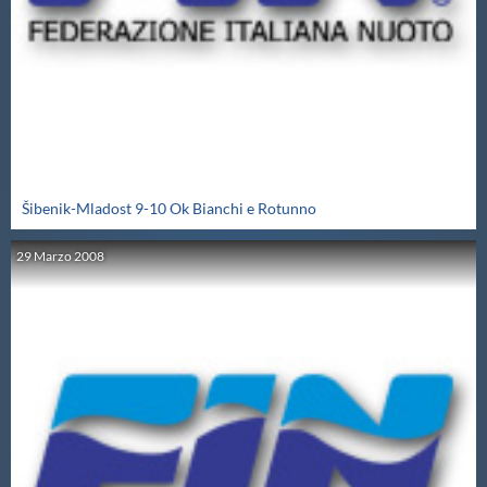
Master
Formazione
GUG
Šibenik-Mladost 9-10 Ok Bianchi e Rotunno
Scuole Nuoto
29
Marzo
2008
Propaganda
Centri Federali
Area Legislativa