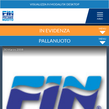
Federazione
Nuoto
IN EVIDENZA
PALLANUOTO
Pallanuoto
30
Marzo
2008
Tuffi
Artistico
Fondo
Salvamento