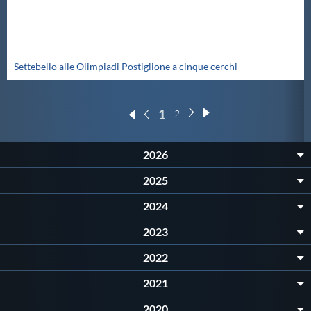
Settebello alle Olimpiadi Postiglione a cinque cerchi
1
2
2026
2025
2024
2023
2022
2021
2020