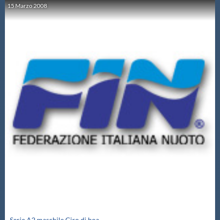
15
Marzo
2008
Serie A2 maschile Giro di boa