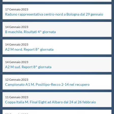
Master
17
Gennaio
2023
Raduno rappresentativa centro-nord a Bologna dal 29 gennaio
Formazione
14
Gennaio
2023
B maschile. Risultati 4^ giornata
GUG
14
Gennaio
2023
A2 M nord. Report 8^ giornata
Scuole Nuoto
14
Gennaio
2023
A2 M sud. Report 8^ giornata
Propaganda
12
Gennaio
2023
Campionato A1 M. Posillipo-Recco 2-14 nel recupero
Centri Federali
11
Gennaio
2023
Coppa Italia M. Final Eight ad Albaro dal 24 al 26 febbraio
Area Legislativa