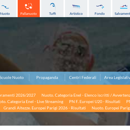
Nuoto
Pallanuoto
Tuffi
Artistico
Fondo
Salvamen
Scuole Nuoto
Propaganda
Centri Federali
Area Legislati
seramenti 2026/2027
Nuoto. Categoria Enel - Elenco iscritti / Avverten
to. Categoria Enel - Live Streaming
PN F. Europei U20 - Risultati
PN
Grandi Altezze. Europei Parigi 2026 - Risultati
Nuoto. Europei Parigi