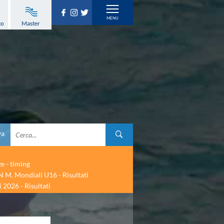
to
Master
va
ze - timing
 M. Mondiali U16 - Risultati
 2026 - Risultati