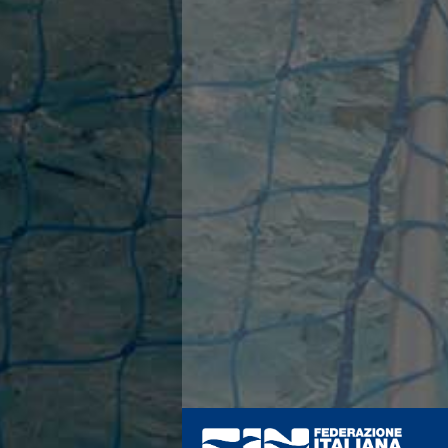
Azzurri
News
Flash News
Fondo
Eventi
Grand Prix
Norme e documenti
Risultati e Classifiche
Primati
Azzurri
News
Flash News
Salvamento
Eventi
Norme e documenti
Risultati e Classifiche
Albi d'oro - Primati
News
Flash News
Master