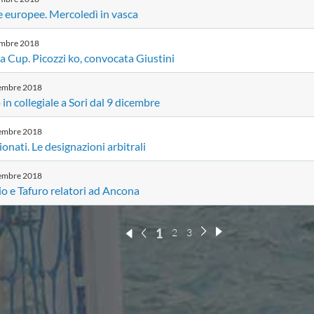
 europee. Mercoledì in vasca
embre
2018
 Cup. Picozzi ko, convocata Giustini
embre
2018
 in collegiale a Sori dal 9 dicembre
embre
2018
nati. Le designazioni arbitrali
embre
2018
o e Tafuro relatori ad Ancona
1
2
3