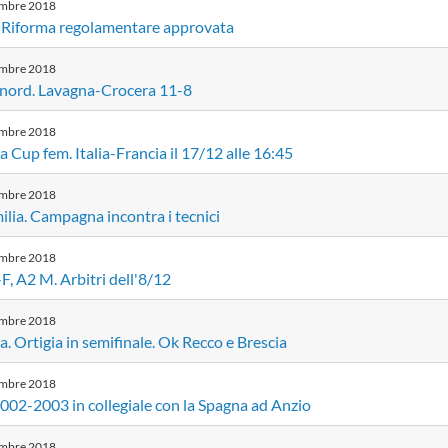
embre
2018
 Riforma regolamentare approvata
embre
2018
nord. Lavagna-Crocera 11-8
embre
2018
 Cup fem. Italia-Francia il 17/12 alle 16:45
embre
2018
lia. Campagna incontra i tecnici
embre
2018
, A2 M. Arbitri dell'8/12
embre
2018
. Ortigia in semifinale. Ok Recco e Brescia
embre
2018
002-2003 in collegiale con la Spagna ad Anzio
embre
2018