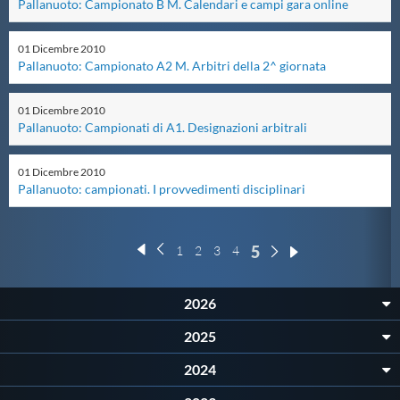
Pallanuoto: Campionato B M. Calendari e campi gara online
Master
01
Dicembre
2010
Pallanuoto: Campionato A2 M. Arbitri della 2^ giornata
Formazione
01
Dicembre
2010
Pallanuoto: Campionati di A1. Designazioni arbitrali
GUG
01
Dicembre
2010
Pallanuoto: campionati. I provvedimenti disciplinari
Scuole Nuoto
5
Propaganda
1
2
3
4
2026
Centri Federali
2025
Area Legislativa
2024