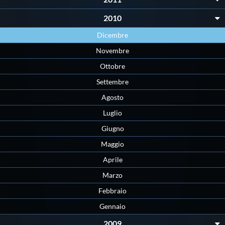
Galleria fotografica
2010
Videogallery
Dicembre
Novembre
Intranet
Ottobre
Settembre
Webmail
Agosto
Luglio
Contatti
Giugno
Maggio
Mappa del sito
Aprile
Marzo
Febbraio
Gennaio
2009