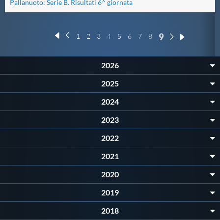
Pallanuoto: Serie B. Risultati 6^ giornata
Master
9
1
2
3
4
5
6
7
8
Formazione
2026
GUG
2025
2024
Scuole Nuoto
2023
2022
Propaganda
2021
Centri Federali
2020
2019
Area Legislativa
2018