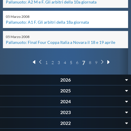
Pallanuoto: A2 M e F. Gli arbitri della 10a giornata
Protezione Civile
05
Marzo
2008
Pallanuoto: A1 F. Gli arbitri della 18a giornata
Qualità
05
Marzo
2008
Sostenibilità
Pallanuoto: Final Four Coppa Italia a Novara il 18 e 19 aprile
Privacy
7
1
2
3
4
5
6
8
9
Cookie Policy
2026
2025
Archivio News
2024
2023
Flash News
2022