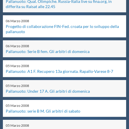
Pallanuoto: Qual. Olimpiche. Russia-Italia live su fina.org, in
differita su Raisat alle 22.45
Master
06
Marzo
2008
Progetto di collaborazione FIN-Fed. croata per lo sviluppo della
Formazione
pallanuoto
GUG
06
Marzo
2008
Pallanuoto: Serie B fem. Gli arbitri di domenica
Scuole Nuoto
05
Marzo
2008
Pallanuoto: A1 F. Recupero 13a giornata. Rapallo-Varese 8-7
Propaganda
05
Marzo
2008
Pallanuoto: Under 17 A. Gli arbitri di domenica
Centri Federali
05
Marzo
2008
Pallanuoto: serie B M. Gli arbitri di sabato
Area Legislativa
05
Marzo
2008