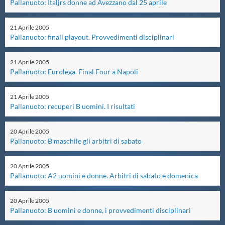
Pallanuoto: Italjrs donne ad Avezzano dal 25 aprile
Master
21
Aprile
2005
Pallanuoto: finali playout. Provvedimenti disciplinari
Formazione
21
Aprile
2005
Pallanuoto: Eurolega. Final Four a Napoli
GUG
21
Aprile
2005
Pallanuoto: recuperi B uomini. I risultati
Scuole Nuoto
20
Aprile
2005
Propaganda
Pallanuoto: B maschile gli arbitri di sabato
20
Aprile
2005
Centri Federali
Pallanuoto: A2 uomini e donne. Arbitri di sabato e domenica
20
Aprile
2005
Area Legislativa
Pallanuoto: B uomini e donne, i provvedimenti disciplinari