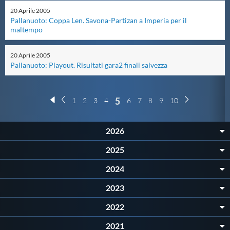
Protezione Civile
20
Aprile
2005
Pallanuoto: Coppa Len. Savona-Partizan a Imperia per il
maltempo
Qualità
20
Aprile
2005
Pallanuoto: Playout. Risultati gara2 finali salvezza
Sostenibilità
5
1
2
3
4
6
7
8
9
10
Privacy
2026
Cookie Policy
2025
Archivio News
2024
2023
Flash News
2022
2021