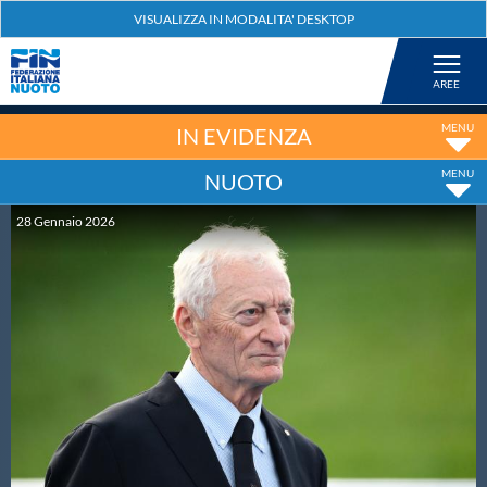
Federazione
Nuoto
IN EVIDENZA
NUOTO
Pallanuoto
28
Gennaio
2026
Tuffi
Artistico
Fondo
Salvamento