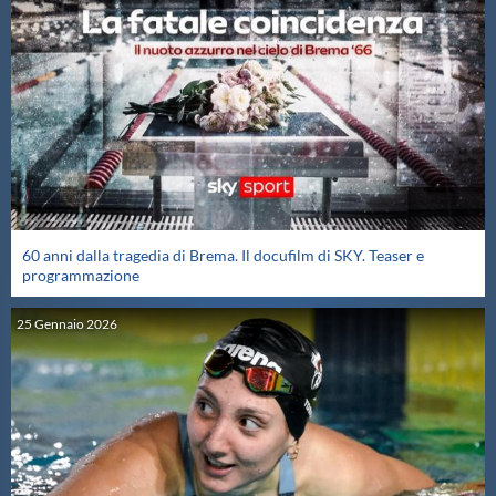
60 anni dalla tragedia di Brema. Il docufilm di SKY. Teaser e
programmazione
25
Gennaio
2026