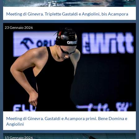
Meeting di Ginevra. Triplette Gastaldi e Angiolini, bis Acampora
23
Gennaio
2026
Meeting di Ginevra. Gastaldi e Acampora primi. Bene Domina e
Angiolini
15
Gennaio
2026