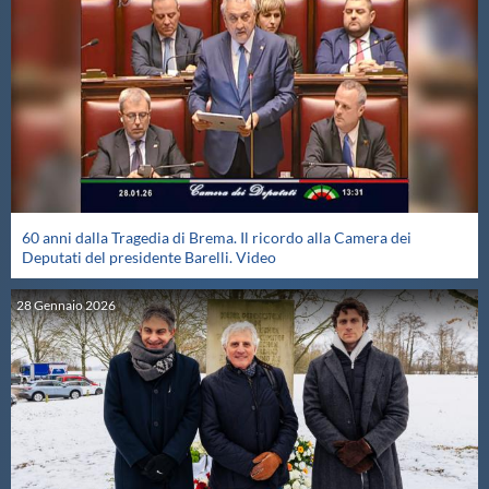
Protezione Civile
Qualità
Sostenibilità
Privacy
60 anni dalla Tragedia di Brema. Il ricordo alla Camera dei
Deputati del presidente Barelli. Video
Cookie Policy
28
Gennaio
2026
Archivio News
Flash News