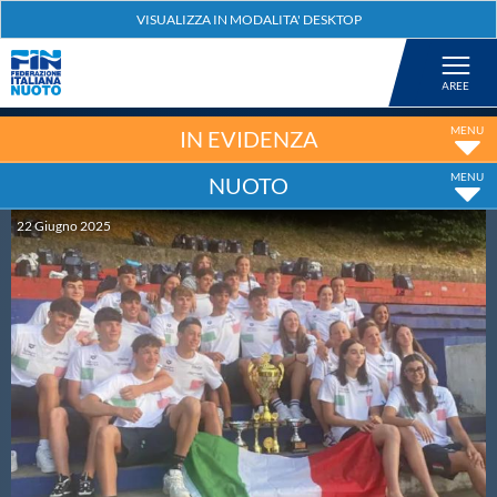
Federazione
Nuoto
IN EVIDENZA
NUOTO
Pallanuoto
22
Giugno
2025
Tuffi
Artistico
Fondo
Salvamento