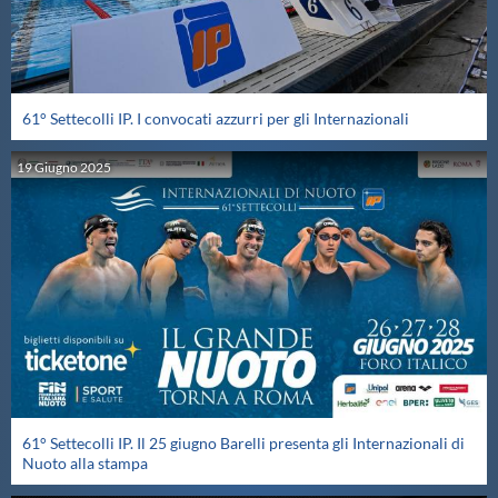
Galleria fotografica
Videogallery
61° Settecolli IP. I convocati azzurri per gli Internazionali
Intranet
19
Giugno
2025
Webmail
Contatti
Mappa del sito
61° Settecolli IP. Il 25 giugno Barelli presenta gli Internazionali di
Nuoto alla stampa