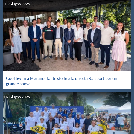
18
Giugno
2025
Cool Swim a Merano. Tante stelle e la diretta Raisport per un
grande show
07
Giugno
2025