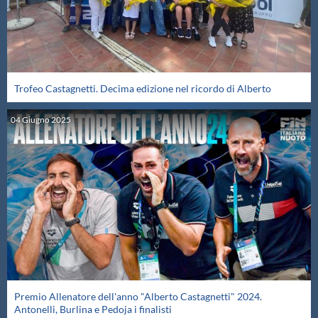
Trofeo Castagnetti. Decima edizione nel ricordo di Alberto
04
Giugno
2025
Premio Allenatore dell'anno "Alberto Castagnetti" 2024.
Antonelli, Burlina e Pedoja i finalisti