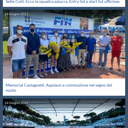
Sette Colli. Ecco la squadra azzurra. Entry list e start list ufficiose
Master
14
Giugno
2021
Formazione
GUG
Scuole Nuoto
Propaganda
Memorial Castagnetti. Applausi e commozione nel segno del
nuoto
Centri Federali
14
Giugno
2021
Area Legislativa