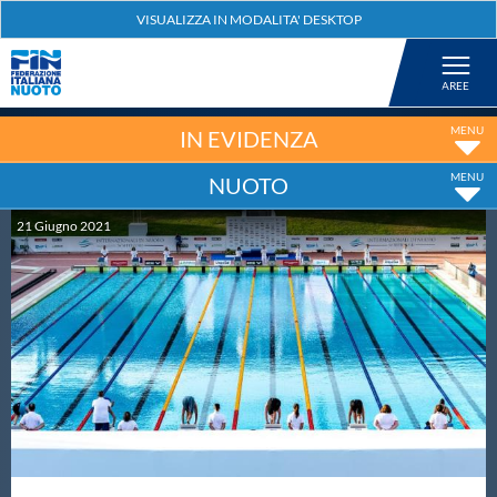
Federazione
Nuoto
IN EVIDENZA
NUOTO
Pallanuoto
21
Giugno
2021
Tuffi
Artistico
Fondo
Salvamento