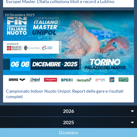
Europei Master. L’Italia colleziona titoli e record a Lublino
Master
10
Dicembre
2025
Formazione
GUG
Scuole Nuoto
Propaganda
Campionato Indoor Nuoto Unipol. Report delle gare e risultati
completi
Centri Federali
2026
2025
Area Legislativa
Dicembre