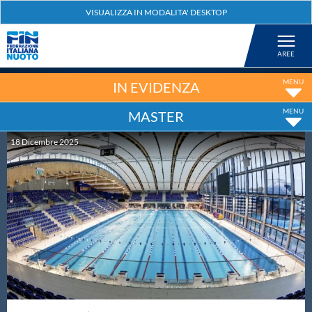
Federazione
Nuoto
IN EVIDENZA
MASTER
Pallanuoto
18
Dicembre
2025
Tuffi
Artistico
Fondo
Salvamento