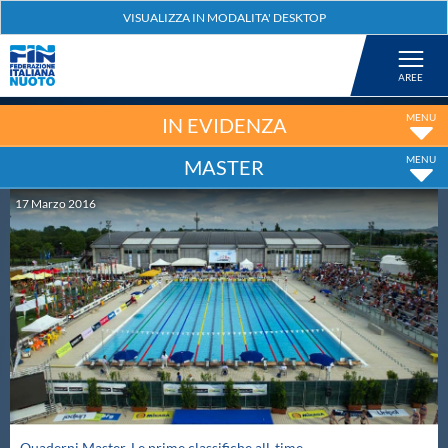
Federazione
Nuoto
IN EVIDENZA
MASTER
Pallanuoto
17
Marzo
2016
Tuffi
Artistico
Fondo
Salvamento
Quaderni Master. Le prime classifiche all-time