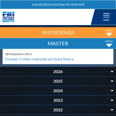
Federazione
Nuoto
IN EVIDENZA
MASTER
Pallanuoto
08
Novembre
2013
Europei. Il video realizzato da Giulia Noera
Tuffi
2026
Artistico
2025
2024
Fondo
2023
Salvamento
2022