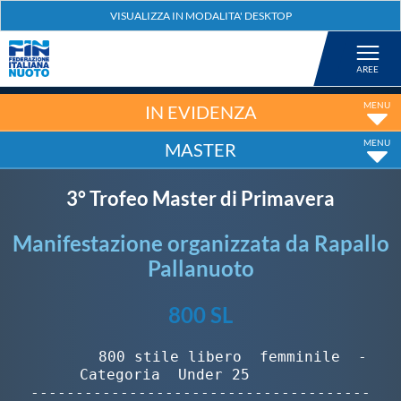
Federazione
Nuoto
IN EVIDENZA
MASTER
Pallanuoto
3° Trofeo Master di Primavera
Tuffi
Manifestazione organizzata da Rapallo
Pallanuoto
Artistico
800 SL
Fondo
        800 stile libero  femminile  -  
Categoria  Under 25        

Salvamento
--------------------------------------