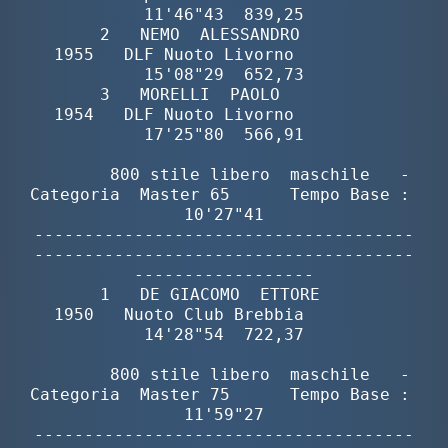
11'46"43  839,25

       2   NEMO  ALESSANDRO               
1955   DLF Nuoto Livorno          
15'08"29  652,73

       3   MORELLI  PAOLO                 
1954   DLF Nuoto Livorno          
17'25"80  566,91

        800 stile libero  maschile   -  
Categoria  Master 65      Tempo Base : 
10'27"41

--------------------------------------
--------------------------------------
------------------

       1   DE GIACOMO  ETTORE             
1950   Nuoto Club Brebbia         
14'28"54  722,37

        800 stile libero  maschile   -  
Categoria  Master 75      Tempo Base : 
11'59"27

--------------------------------------