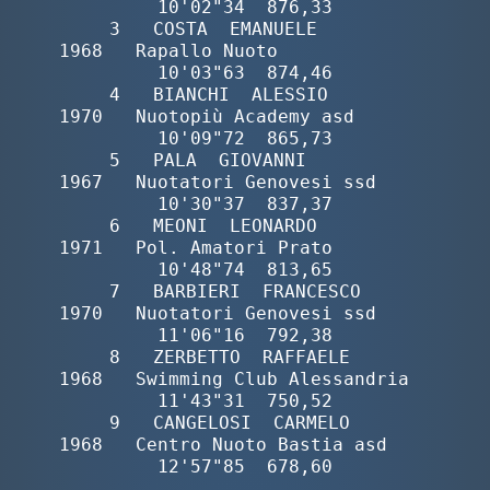
10'02"34  876,33

       3   COSTA  EMANUELE                
1968   Rapallo Nuoto              
10'03"63  874,46

       4   BIANCHI  ALESSIO               
1970   Nuotopiù Academy asd       
10'09"72  865,73

       5   PALA  GIOVANNI                 
1967   Nuotatori Genovesi ssd     
10'30"37  837,37

       6   MEONI  LEONARDO                
1971   Pol. Amatori Prato         
10'48"74  813,65

       7   BARBIERI  FRANCESCO            
1970   Nuotatori Genovesi ssd     
11'06"16  792,38

       8   ZERBETTO  RAFFAELE             
1968   Swimming Club Alessandria  
11'43"31  750,52

       9   CANGELOSI  CARMELO             
1968   Centro Nuoto Bastia asd    
12'57"85  678,60
