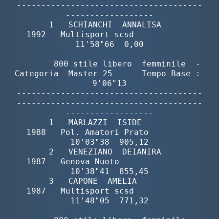
--------------------------------------
------------------

Master
       1   SCHIANCHI  ANNALISA            
1992   Multisport scsd            
11'58"66  0,00

Formazione
        800 stile libero  femminile  -  
Categoria  Master 25      Tempo Base :  
GUG
9'06"13

--------------------------------------
--------------------------------------
Scuole Nuoto
------------------

       1   MARLAZZI  ISIDE                
1988   Pol. Amatori Prato         
Propaganda
10'03"38  905,12

       2   VENEZIANO  DEIANIRA            
1987   Genova Nuoto               
Centri Federali
10'38"41  855,45

       3   CAPONE  AMELIA                 
1987   Multisport scsd            
Area Legislativa
11'48"05  771,32
