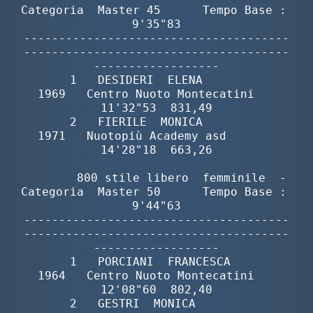
Galleria fotografica
Categoria  Master 45      Tempo Base :  
9'35"83

--------------------------------------
Videogallery
--------------------------------------
------------------

       1   DESIDERI  ELENA                
Intranet
1969   Centro Nuoto Montecatini   
11'32"53  831,49

       2   FIERILE  MONICA                
Webmail
1971   Nuotopiù Academy asd       
14'28"18  663,26

Contatti
        800 stile libero  femminile  -  
Categoria  Master 50      Tempo Base :  
9'44"63

Mappa del sito
--------------------------------------
--------------------------------------
------------------

       1   PORCIANI  FRANCESCA            
1964   Centro Nuoto Montecatini   
12'08"60  802,40

       2   GESTRI  MONICA                 