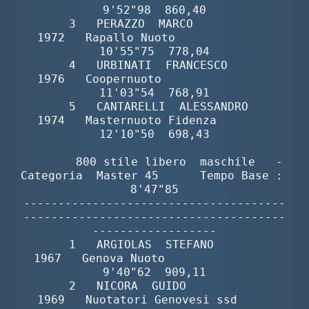
9'52"98  860,40

       3   PERAZZO  MARCO                 
1972   Rapallo Nuoto              
10'55"75  778,04

       4   URBINATI  FRANCESCO            
1976   Coopernuoto                
11'03"54  768,91

       5   CANTARELLI  ALESSANDRO         
1974   Masternuoto Fidenza        
12'10"50  698,43

        800 stile libero  maschile   -  
Categoria  Master 45      Tempo Base :  
8'47"85

--------------------------------------
--------------------------------------
------------------

       1   ARGIOLAS  STEFANO              
1967   Genova Nuoto                
9'40"62  909,11

       2   NICORA  GUIDO                  
1969   Nuotatori Genovesi ssd     