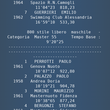
1964   Spazio R.N.Camogli         
11'04"23  818,23

       7   GUERRIERI  EMILIO              
1962   Swimming Club Alessandria  
16'59"10  533,30

        800 stile libero  maschile   -  
Categoria  Master 55      Tempo Base :  
9'20"25

--------------------------------------
--------------------------------------
------------------

       1   PERROTTI  PAOLO                
1961   Genova Nuoto               
10'07"12  922,80

       2   PALAZZO  PAOLO                 
1958   Andrea Doria               
10'19"21  904,78

       3   MORINI  MAURIZIO               
1961   Masternuoto Fidenza        
10'38"65  877,24

       4   BERGONZI  STEFANO              