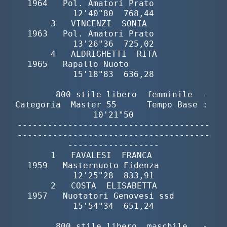
1964   Pol. Amatori Prato         
12'40"80  768,44

       3   VINCENZI  SONIA                
1963   Pol. Amatori Prato         
13'26"36  725,02

       4   ALDRIGHETTI  RITA              
1965   Rapallo Nuoto              
15'18"83  636,28

        800 stile libero  femminile  -  
Categoria  Master 55      Tempo Base : 
10'21"50

--------------------------------------
--------------------------------------
------------------

       1   FAVALESI  FRANCA               
1959   Masternuoto Fidenza        
12'25"28  833,91

       2   COSTA  ELISABETTA              
1957   Nuotatori Genovesi ssd     
15'54"34  651,24

        800 stile libero  maschile   -  