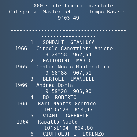
        800 stile libero  maschile   -  
Categoria  Master 50      Tempo Base :  
9'03"49

--------------------------------------
--------------------------------------
------------------

       1   SONDALI  GIANLUCA              
1966   Circolo Canottieri Aniene   
9'24"58  962,64

       2   FATTORINI  MARIO               
1965   Centro Nuoto Montecatini    
9'58"88  907,51

       3   BERTOLI  EMANUELE              
1966   Andrea Doria                
9'59"28  906,90

       4   BO  ROBERTO                    
1966   Rari Nantes Gerbido        
10'36"28  854,17

       5   VIANI  RAFFAELE                
1964   Rapallo Nuoto              
10'51"04  834,80

       6   CIUFFOLOTTI  LORENZO           