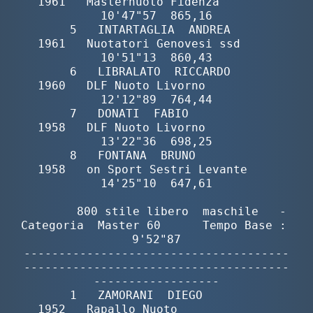
1961   Masternuoto Fidenza        
10'47"57  865,16

       5   INTARTAGLIA  ANDREA            
1961   Nuotatori Genovesi ssd     
10'51"13  860,43

       6   LIBRALATO  RICCARDO            
1960   DLF Nuoto Livorno          
12'12"89  764,44

       7   DONATI  FABIO                  
1958   DLF Nuoto Livorno          
13'22"36  698,25

       8   FONTANA  BRUNO                 
1958   on Sport Sestri Levante    
14'25"10  647,61

        800 stile libero  maschile   -  
Categoria  Master 60      Tempo Base :  
9'52"87

--------------------------------------
--------------------------------------
------------------

       1   ZAMORANI  DIEGO                
1952   Rapallo Nuoto              