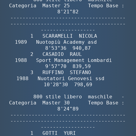
Categoria  Master 25      Tempo Base :  
8'21"82

--------------------------------------
--------------------------------------
------------------

       1   SCARAMELLI  NICOLA             
1989   Nuotopiù Academy asd        
8'53"36  940,87

       2   CASADIO  RAUL                  
1988   Sport Management Lombardi   
9'57"70  839,59

       3   RUFFINO  STEFANO               
1988   Nuotatori Genovesi ssd     
10'28"30  798,69

        800 stile libero  maschile   -  
Categoria  Master 30      Tempo Base :  
8'24"89

--------------------------------------
--------------------------------------
------------------

       1   GOTTI  YURI                    