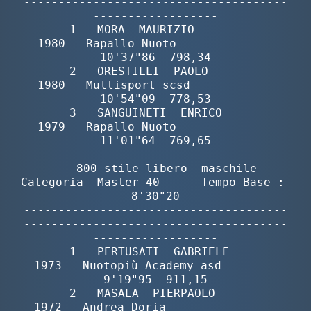
--------------------------------------
------------------

       1   MORA  MAURIZIO                 
1980   Rapallo Nuoto              
10'37"86  798,34

       2   ORESTILLI  PAOLO               
1980   Multisport scsd            
10'54"09  778,53

       3   SANGUINETI  ENRICO             
1979   Rapallo Nuoto              
11'01"64  769,65

        800 stile libero  maschile   -  
Categoria  Master 40      Tempo Base :  
8'30"20

--------------------------------------
--------------------------------------
------------------

       1   PERTUSATI  GABRIELE            
1973   Nuotopiù Academy asd        
9'19"95  911,15

       2   MASALA  PIERPAOLO              
1972   Andrea Doria                