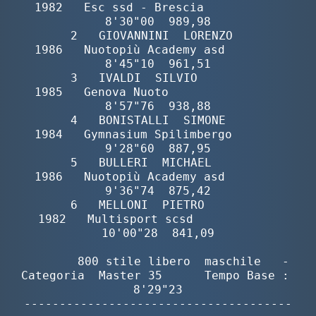
1982   Esc ssd - Brescia           
8'30"00  989,98

       2   GIOVANNINI  LORENZO            
1986   Nuotopiù Academy asd        
8'45"10  961,51

       3   IVALDI  SILVIO                 
1985   Genova Nuoto                
8'57"76  938,88

       4   BONISTALLI  SIMONE             
1984   Gymnasium Spilimbergo       
9'28"60  887,95

       5   BULLERI  MICHAEL               
1986   Nuotopiù Academy asd        
9'36"74  875,42

       6   MELLONI  PIETRO                
1982   Multisport scsd            
10'00"28  841,09

        800 stile libero  maschile   -  
Categoria  Master 35      Tempo Base :  
8'29"23

--------------------------------------