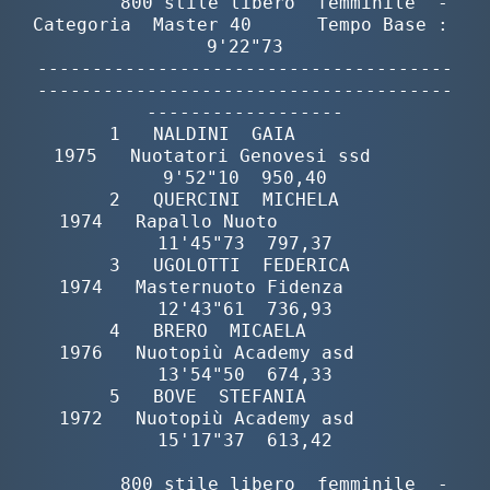
        800 stile libero  femminile  -  
Protezione Civile
Categoria  Master 40      Tempo Base :  
9'22"73

--------------------------------------
Qualità
--------------------------------------
------------------

       1   NALDINI  GAIA                  
Sostenibilità
1975   Nuotatori Genovesi ssd      
9'52"10  950,40

       2   QUERCINI  MICHELA              
Privacy
1974   Rapallo Nuoto              
11'45"73  797,37

       3   UGOLOTTI  FEDERICA             
Cookie Policy
1974   Masternuoto Fidenza        
12'43"61  736,93

       4   BRERO  MICAELA                 
1976   Nuotopiù Academy asd       
Archivio News
13'54"50  674,33

       5   BOVE  STEFANIA                 
1972   Nuotopiù Academy asd       
Flash News
15'17"37  613,42

        800 stile libero  femminile  -  