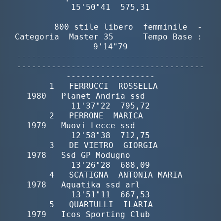
Galleria fotografica
Videogallery
Intranet
Webmail
Contatti
Mappa del sito