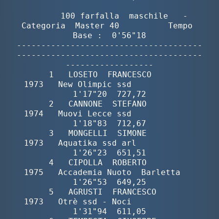
        100 farfalla  maschile   -  
Categoria  Master 40          Tempo 
Base :  0'56"18

--------------------------------------
--------------------------------------
------------------

       1   LOSETO  FRANCESCO              
1973   New Olimpic ssd             
1'17"20  727,72

       2   CANNONE  STEFANO               
1974   Muovi Lecce ssd             
1'18"83  712,67

       3   MONGELLI  SIMONE               
1973   Aquatika ssd arl            
1'26"23  651,51

       4   CIPOLLA  ROBERTO               
1975   Accademia Nuoto  Barletta   
1'26"53  649,25

       5   AGRUSTI  FRANCESCO             
1973   Otrè ssd - Noci             
1'31"94  611,05
