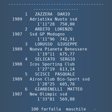
--------------------------------------
------------------

       1   ZAZZERA  DARIO                 
1989   Adriatika Nuoto ssd         
1'11"28  750,00

       2   ARDITO  LORENZO                
1987   Ssd GP Modugno              
1'11"96  742,91

       3   LORUSSO  GIUSEPPE              
1989   Nuova Pianeta Benessere     
1'19"11  675,77

       4   SELICATO  SERGIO               
1988   Icos Sporting Club          
1'27"19  613,14

       5   SCISCI  PASQUALE               
1989   Airon Club Bio-Sport ssd    
1'28"25  605,78

       6   GIARDINELLI  MATTEO            
1987   New Olimpic ssd             
1'33"81  569,88

        100 farfalla  maschile   -  