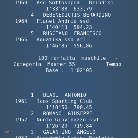
1964   Asd Sottosopra - Brindisi   
1'33"88  633,79

       4   DEBENEDICTIS BERARDINO         
1964   Planet Andria ssd           
1'40"13  594,23

       5   RUSCIANO  FRANCESCO            
1966   Aquatika ssd arl            
1'46"85  556,86

        100 farfalla  maschile   -  
Categoria  Master 55          Tempo 
Base :  1'02"05

--------------------------------------
--------------------------------------
------------------

       1   BLASI  ANTONIO                 
1961   Icos Sporting Club          
1'18"50  790,45

       2   ROMANO  GIUSEPPE               
1957   Nuoto Giovinazzo ssd        
1'26"20  719,84

       3   GALANTINO  ANGELO              