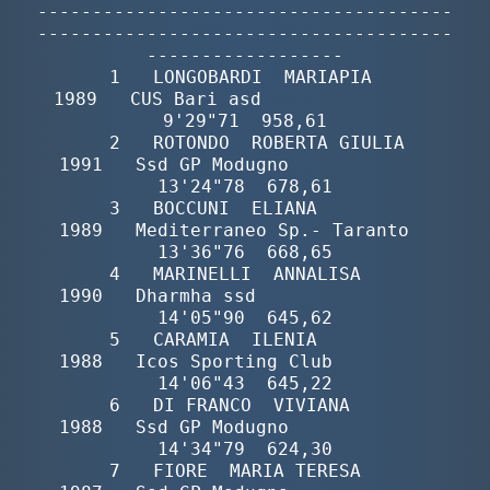
Master
Formazione
GUG
Scuole Nuoto
Propaganda
Centri Federali
Area Legislativa