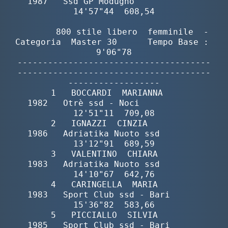
Protezione Civile
Qualità
Sostenibilità
Privacy
Cookie Policy
Archivio News
Flash News