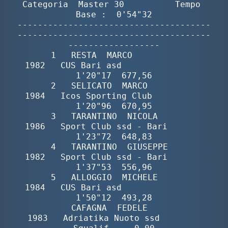
Categoria  Master 30          Tempo 
Base :  0'54"32

--------------------------------------
--------------------------------------
------------------

       1   RESTA  MARCO                   
1982   CUS Bari asd                
1'20"17  677,56

       2   SELICATO  MARCO                
1984   Icos Sporting Club          
1'20"96  670,95

       3   TARANTINO  NICOLA              
1986   Sport Club ssd - Bari       
1'23"72  648,83

       4   TARANTINO  GIUSEPPE            
1982   Sport Club ssd - Bari       
1'37"53  556,96

       5   ALLOGGIO  MICHELE              
1984   CUS Bari asd                
1'50"12  493,28

           CAFAGNA  FEDELE                
1983   Adriatika Nuoto ssd        