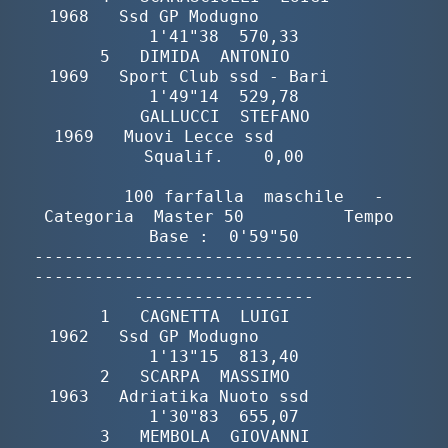
1968   Ssd GP Modugno              
1'41"38  570,33

       5   DIMIDA  ANTONIO                
1969   Sport Club ssd - Bari       
1'49"14  529,78

           GALLUCCI  STEFANO              
1969   Muovi Lecce ssd            
Squalif.    0,00

        100 farfalla  maschile   -  
Categoria  Master 50          Tempo 
Base :  0'59"50

--------------------------------------
--------------------------------------
------------------

       1   CAGNETTA  LUIGI                
1962   Ssd GP Modugno              
1'13"15  813,40

       2   SCARPA  MASSIMO                
1963   Adriatika Nuoto ssd         
1'30"83  655,07

       3   MEMBOLA  GIOVANNI              