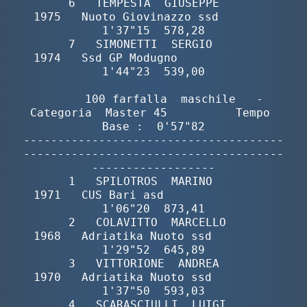
       6   TEMPESTA  GIUSEPPE             
1975   Nuoto Giovinazzo ssd        
1'37"15  578,28

       7   SIMONETTI  SERGIO              
1974   Ssd GP Modugno              
1'44"23  539,00

        100 farfalla  maschile   -  
Categoria  Master 45          Tempo 
Base :  0'57"82

--------------------------------------
--------------------------------------
------------------

       1   SPILOTROS  MARINO              
1971   CUS Bari asd                
1'06"20  873,41

       2   COLAVITTO  MARCELLO            
1968   Adriatika Nuoto ssd         
1'29"52  645,89

       3   VITTORIONE  ANDREA             
1970   Adriatika Nuoto ssd         
1'37"50  593,03

       4   SCARASCIULLI  LUIGI            