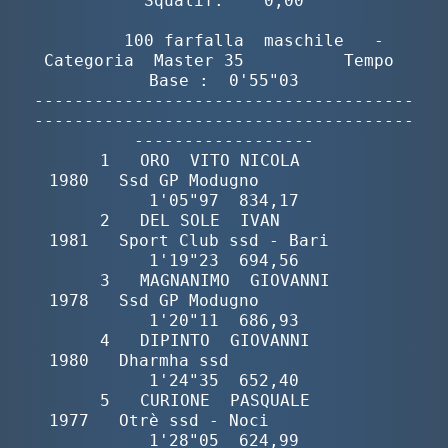
Squalif.    0,00

        100 farfalla  maschile   -  
Categoria  Master 35          Tempo 
Base :  0'55"03

--------------------------------------
--------------------------------------
------------------

       1   ORO  VITO NICOLA               
1980   Ssd GP Modugno              
1'05"97  834,17

       2   DEL SOLE  IVAN                 
1981   Sport Club ssd - Bari       
1'19"23  694,56

       3   MAGNANIMO  GIOVANNI            
1978   Ssd GP Modugno              
1'20"11  686,93

       4   DIPINTO  GIOVANNI              
1980   Dharmha ssd                 
1'24"35  652,40

       5   CURIONE  PASQUALE              
1977   Otrè ssd - Noci             
1'28"05  624,99
