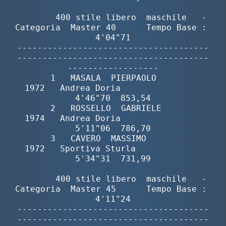
        400 stile libero  maschile   -  
Categoria  Master 40      Tempo Base :  
4'04"71

--------------------------------------
--------------------------------------
------------------

       1   MASALA  PIERPAOLO              
1972   Andrea Doria                
4'46"70  853,54

       2   ROSSELLO  GABRIELE             
1974   Andrea Doria                
5'11"06  786,70

       3   CAVERO  MASSIMO                
1972   Sportiva Sturla             
5'34"31  731,99

        400 stile libero  maschile   -  
Categoria  Master 45      Tempo Base :  
4'11"24

--------------------------------------
--------------------------------------