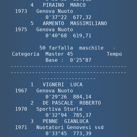
       4   PIRAINO  MARCO                 
1973   Genova Nuoto                
0'37"22  677,32

       5   ARMENTO  MASSIMILIANO          
1975   Genova Nuoto                
0'40"68  619,71

        50 farfalla  maschile   -  
Categoria  Master 45           Tempo 
Base :  0'25"87

--------------------------------------
--------------------------------------
------------------

       1   VIGNERI  LUCA                  
1967   Genova Nuoto                
0'29"26  884,14

       2   DE PASCALE  ROBERTO            
1970   Sportiva Sturla             
0'32"94  785,37

       3   PENNE  GIANLUCA                
1971   Nuotatori Genovesi ssd      
0'33"45  773,39
