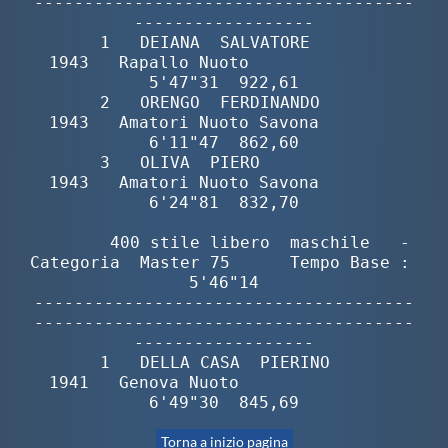
--------------------------------------
------------------

       1   DEIANA  SALVATORE              
1943   Rapallo Nuoto               
5'47"31  922,61

       2   ORENGO  FERDINANDO             
1943   Amatori Nuoto Savona        
6'11"47  862,60

       3   OLIVA  PIERO                   
1943   Amatori Nuoto Savona        
6'24"81  832,70

        400 stile libero  maschile   -  
Categoria  Master 75      Tempo Base :  
5'46"14

--------------------------------------
--------------------------------------
------------------

       1   DELLA CASA  PIERINO            
1941   Genova Nuoto                
6'49"30  845,69
Torna a inizio pagina