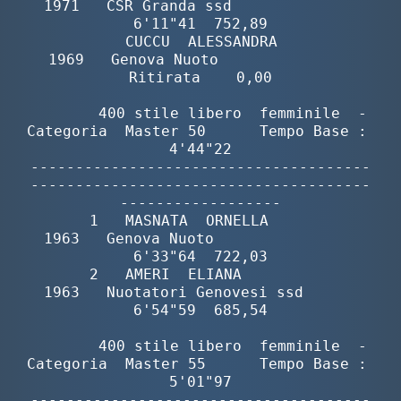
1971   CSR Granda ssd              
6'11"41  752,89

           CUCCU  ALESSANDRA              
1969   Genova Nuoto               
Ritirata    0,00

        400 stile libero  femminile  -  
Categoria  Master 50      Tempo Base :  
4'44"22

--------------------------------------
--------------------------------------
------------------

       1   MASNATA  ORNELLA               
1963   Genova Nuoto                
6'33"64  722,03

       2   AMERI  ELIANA                  
1963   Nuotatori Genovesi ssd      
6'54"59  685,54

        400 stile libero  femminile  -  
Categoria  Master 55      Tempo Base :  
5'01"97

--------------------------------------