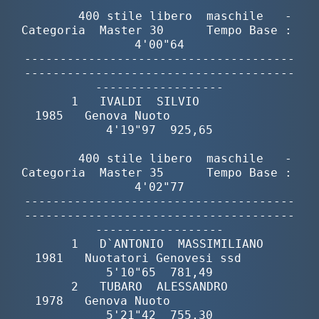
        400 stile libero  maschile   -  
Categoria  Master 30      Tempo Base :  
4'00"64

--------------------------------------
--------------------------------------
------------------

       1   IVALDI  SILVIO                 
1985   Genova Nuoto                
4'19"97  925,65

        400 stile libero  maschile   -  
Categoria  Master 35      Tempo Base :  
4'02"77

--------------------------------------
--------------------------------------
------------------

       1   D`ANTONIO  MASSIMILIANO        
1981   Nuotatori Genovesi ssd      
5'10"65  781,49

       2   TUBARO  ALESSANDRO             
1978   Genova Nuoto                
5'21"42  755,30
