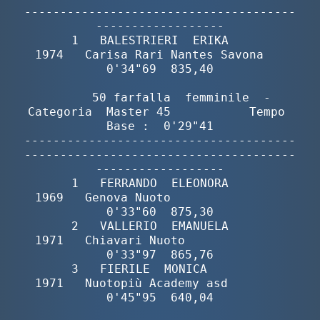
--------------------------------------
------------------

       1   BALESTRIERI  ERIKA             
1974   Carisa Rari Nantes Savona   
0'34"69  835,40

        50 farfalla  femminile  -  
Categoria  Master 45           Tempo 
Base :  0'29"41

--------------------------------------
--------------------------------------
------------------

       1   FERRANDO  ELEONORA             
1969   Genova Nuoto                
0'33"60  875,30

       2   VALLERIO  EMANUELA             
1971   Chiavari Nuoto              
0'33"97  865,76

       3   FIERILE  MONICA                
1971   Nuotopiù Academy asd        
0'45"95  640,04
