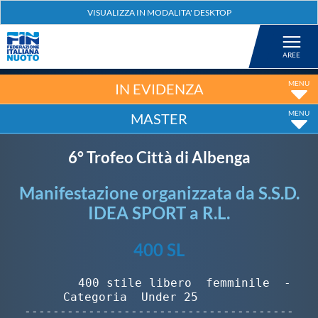
Federazione
Nuoto
IN EVIDENZA
MASTER
Pallanuoto
6° Trofeo Città di Albenga
Tuffi
Manifestazione organizzata da S.S.D.
IDEA SPORT a R.L.
Artistico
400 SL
Fondo
        400 stile libero  femminile  -  
Categoria  Under 25        

Salvamento
--------------------------------------