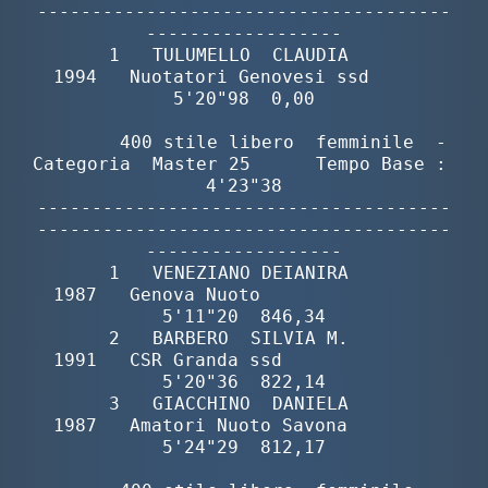
--------------------------------------
------------------

Master
       1   TULUMELLO  CLAUDIA             
1994   Nuotatori Genovesi ssd      
5'20"98  0,00

Formazione
        400 stile libero  femminile  -  
Categoria  Master 25      Tempo Base :  
GUG
4'23"38

--------------------------------------
--------------------------------------
Scuole Nuoto
------------------

       1   VENEZIANO DEIANIRA             
1987   Genova Nuoto                
Propaganda
5'11"20  846,34

       2   BARBERO  SILVIA M.             
1991   CSR Granda ssd              
Centri Federali
5'20"36  822,14

       3   GIACCHINO  DANIELA             
1987   Amatori Nuoto Savona        
Area Legislativa
5'24"29  812,17
