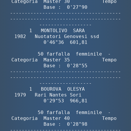
Categoria  Master 30           Tempo 
Base :  0'27"90

--------------------------------------
--------------------------------------
------------------

       1   MONTOLIVO  SARA                
1982   Nuotatori Genovesi ssd      
0'46"36  601,81

        50 farfalla  femminile  -  
Categoria  Master 35           Tempo 
Base :  0'28"55

--------------------------------------
--------------------------------------
------------------

       1   BOUROVA  OLESYA                
1979   Rari Nantes Sori            
0'29"53  966,81

        50 farfalla  femminile  -  
Categoria  Master 40           Tempo 
Base :  0'28"98

--------------------------------------