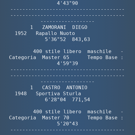
4'43"90

--------------------------------------
--------------------------------------
------------------

       1   ZAMORANI  DIEGO                
1952   Rapallo Nuoto               
5'36"52  843,63

        400 stile libero  maschile   -  
Categoria  Master 65      Tempo Base :  
4'59"39

--------------------------------------
--------------------------------------
------------------

       1   CASTRO  ANTONIO                
1948   Sportiva Sturla             
6'28"04  771,54

        400 stile libero  maschile   -  
Categoria  Master 70      Tempo Base :  
5'20"43

--------------------------------------