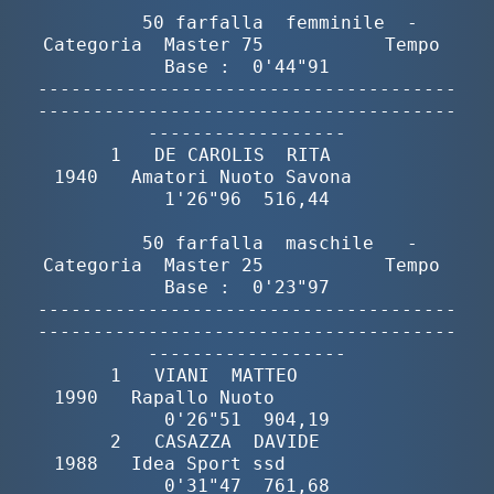
        50 farfalla  femminile  -  
Categoria  Master 75           Tempo 
Base :  0'44"91

--------------------------------------
--------------------------------------
------------------

       1   DE CAROLIS  RITA               
1940   Amatori Nuoto Savona        
1'26"96  516,44

        50 farfalla  maschile   -  
Categoria  Master 25           Tempo 
Base :  0'23"97

--------------------------------------
--------------------------------------
------------------

       1   VIANI  MATTEO                  
1990   Rapallo Nuoto               
0'26"51  904,19

       2   CASAZZA  DAVIDE                
1988   Idea Sport ssd              
0'31"47  761,68
