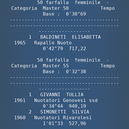
        50 farfalla  femminile  -  
Categoria  Master 50           Tempo 
Base :  0'30"69

--------------------------------------
--------------------------------------
------------------

       1   BALDINETI  ELISABETTA          
1965   Rapallo Nuoto               
0'42"79  717,22

        50 farfalla  femminile  -  
Categoria  Master 55           Tempo 
Base :  0'32"38

--------------------------------------
--------------------------------------
------------------

       1   GIVANNI  TULLIA                
1961   Nuotatori Genovesi ssd      
0'34"44  940,19

       2   SIMONETTI  SILVIA              
1960   Nuotatori Rivarolesi        
1'01"33  527,96
