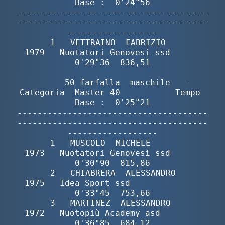
Base :  0'24"56

--------------------------------------
--------------------------------------
------------------

       1   VETTRAINO  FABRIZIO            
1979   Nuotatori Genovesi ssd      
0'29"36  836,51

        50 farfalla  maschile   -  
Categoria  Master 40           Tempo 
Base :  0'25"21

--------------------------------------
--------------------------------------
------------------

       1   MUSCOLO  MICHELE               
1973   Nuotatori Genovesi ssd      
0'30"90  815,86

       2   CHIABRERA  ALESSANDRO          
1975   Idea Sport ssd              
0'33"45  753,66

       3   MARTINEZ  ALESSANDRO           
1972   Nuotopiù Academy asd        
0'36"85  684,12
