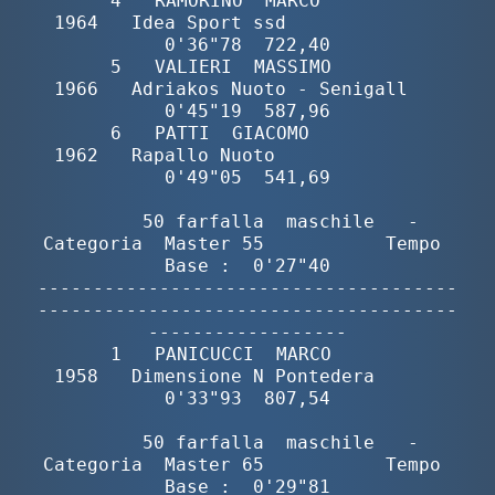
       4   RAMORINO  MARCO                
1964   Idea Sport ssd              
0'36"78  722,40

       5   VALIERI  MASSIMO               
1966   Adriakos Nuoto - Senigall   
0'45"19  587,96

       6   PATTI  GIACOMO                 
1962   Rapallo Nuoto               
0'49"05  541,69

        50 farfalla  maschile   -  
Categoria  Master 55           Tempo 
Base :  0'27"40

--------------------------------------
--------------------------------------
------------------

       1   PANICUCCI  MARCO               
1958   Dimensione N Pontedera      
0'33"93  807,54

        50 farfalla  maschile   -  
Categoria  Master 65           Tempo 
Base :  0'29"81
