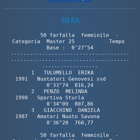
50 FA
        50 farfalla  femminile  -  
Categoria  Master 25           Tempo 
Base :  0'27"54

--------------------------------------
--------------------------------------
------------------

       1   TULUMELLO  ERIKA               
1991   Nuotatori Genovesi ssd      
0'33"74  816,24

       2   PENZO  MELINDA                 
1990   Sportiva Sturla             
0'34"09  807,86

       3   GIACCHINO  DANIELA             
1987   Amatori Nuoto Savona        
0'36"20  760,77

        50 farfalla  femminile  -  