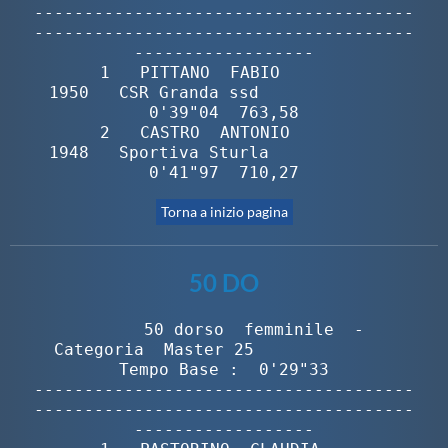
--------------------------------------
--------------------------------------
------------------

       1   PITTANO  FABIO                 
1950   CSR Granda ssd              
0'39"04  763,58

       2   CASTRO  ANTONIO                
1948   Sportiva Sturla             
0'41"97  710,27
Torna a inizio pagina
50 DO
        50 dorso  femminile  -  
Categoria  Master 25              
Tempo Base :  0'29"33

--------------------------------------
--------------------------------------
------------------
