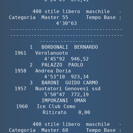
        400 stile libero  maschile   -  
Categoria  Master 55      Tempo Base :  
4'30"63

--------------------------------------
--------------------------------------
------------------

       1   BORDONALI  BERNARDO            
1961   Verolanuoto                 
4'45"92  946,52

       2   PALAZZO  PAOLO                 
1958   Andrea Doria                
4'53"10  923,34

       3   BARONI  GUIDO CARMO            
1957   Nuotatori Genovesi ssd      
5'50"47  772,19

           IMPORZANI  OMAR                
1960   Ice Club Como              
Ritirato    0,00

        400 stile libero  maschile   -  
Categoria  Master 60      Tempo Base :  