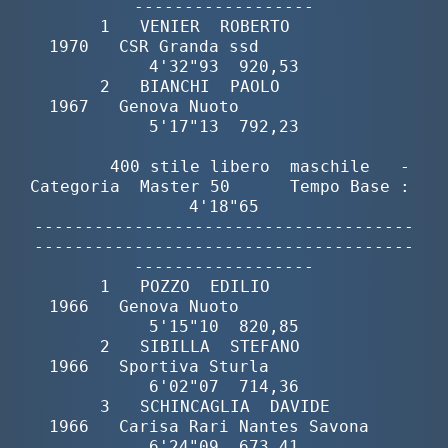
------------------

       1   VENIER  ROBERTO                
1970   CSR Granda ssd              
4'32"93  920,53

       2   BIANCHI  PAOLO                 
1967   Genova Nuoto                
5'17"13  792,23

        400 stile libero  maschile   -  
Categoria  Master 50      Tempo Base :  
4'18"65

--------------------------------------
--------------------------------------
------------------

       1   POZZO  EDILIO                  
1966   Genova Nuoto                
5'15"10  820,85

       2   SIBILLA  STEFANO               
1966   Sportiva Sturla             
6'02"07  714,36

       3   SCHINCAGLIA  DAVIDE            
1966   Carisa Rari Nantes Savona   
6'24"09  673,41
