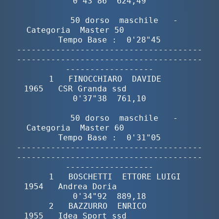
0'43"86  624,49

        50 dorso  maschile   -  
Categoria  Master 50              
Tempo Base :  0'28"45

--------------------------------------
--------------------------------------
------------------

       1   FINOCCHIARO  DAVIDE            
1965   CSR Granda ssd              
0'37"38  761,10

        50 dorso  maschile   -  
Categoria  Master 60              
Tempo Base :  0'31"05

--------------------------------------
--------------------------------------
------------------

       1   BOSCHETTI  ETTORE LUIGI        
1954   Andrea Doria                
0'34"92  889,18

       2   BAZZURRO  ENRICO               
1955   Idea Sport ssd              