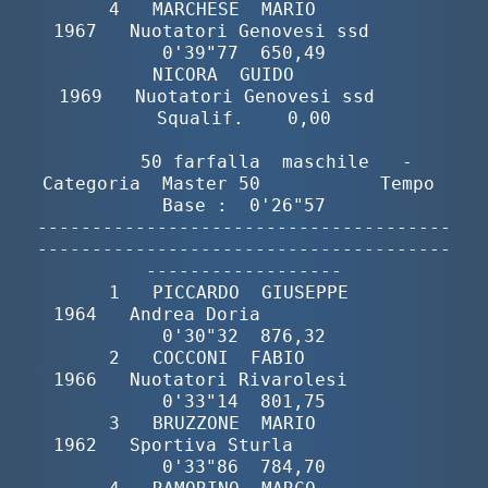
       4   MARCHESE  MARIO                
1967   Nuotatori Genovesi ssd      
0'39"77  650,49

           NICORA  GUIDO                  
1969   Nuotatori Genovesi ssd     
Squalif.    0,00

        50 farfalla  maschile   -  
Categoria  Master 50           Tempo 
Base :  0'26"57

--------------------------------------
--------------------------------------
------------------

       1   PICCARDO  GIUSEPPE             
1964   Andrea Doria                
0'30"32  876,32

       2   COCCONI  FABIO                 
1966   Nuotatori Rivarolesi        
0'33"14  801,75

       3   BRUZZONE  MARIO                
1962   Sportiva Sturla             
0'33"86  784,70
