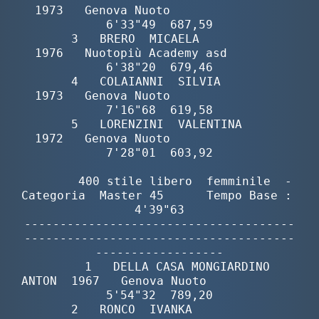
Galleria fotografica
1973   Genova Nuoto                
6'33"49  687,59

       3   BRERO  MICAELA                 
Videogallery
1976   Nuotopiù Academy asd        
6'38"20  679,46

       4   COLAIANNI  SILVIA              
Intranet
1973   Genova Nuoto                
7'16"68  619,58

       5   LORENZINI  VALENTINA           
Webmail
1972   Genova Nuoto                
7'28"01  603,92

Contatti
        400 stile libero  femminile  -  
Categoria  Master 45      Tempo Base :  
4'39"63

Mappa del sito
--------------------------------------
--------------------------------------
------------------

       1   DELLA CASA MONGIARDINO  
ANTON  1967   Genova Nuoto                
5'54"32  789,20

       2   RONCO  IVANKA                  