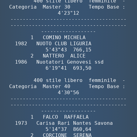
        400 stile libero  femminile  -  
Protezione Civile
Categoria  Master 30      Tempo Base :  
4'23"12

--------------------------------------
Qualità
--------------------------------------
------------------

       1   COMINO MICHELA                 
Sostenibilità
1982   NUOTO CLUB LIGURIA          
5'43"43  766,15

       2   NATTERO  ALICE                 
Privacy
1986   Nuotatori Genovesi ssd      
6'19"41  693,50

Cookie Policy
        400 stile libero  femminile  -  
Categoria  Master 40      Tempo Base :  
4'30"56

--------------------------------------
Archivio News
--------------------------------------
------------------

       1   FALCO  RAFFAELA                
Flash News
1973   Carisa Rari Nantes Savona   
5'14"37  860,64

       2   CORCIONE  SERENA               