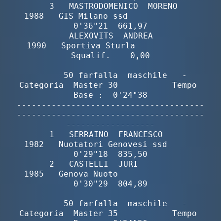
       3   MASTRODOMENICO  MORENO         
1988   GIS Milano ssd              
0'36"21  661,97

           ALEXOVITS  ANDREA              
1990   Sportiva Sturla            
Squalif.    0,00

        50 farfalla  maschile   -  
Categoria  Master 30           Tempo 
Base :  0'24"38

--------------------------------------
--------------------------------------
------------------

       1   SERRAINO  FRANCESCO            
1982   Nuotatori Genovesi ssd      
0'29"18  835,50

       2   CASTELLI  JURI                 
1985   Genova Nuoto                
0'30"29  804,89

        50 farfalla  maschile   -  
Categoria  Master 35           Tempo 